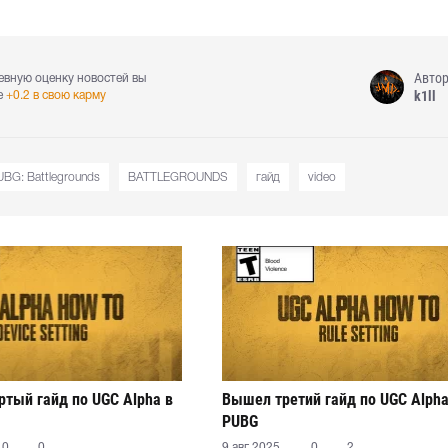
Авто
евную оценку новостей вы
k1ll
е
+0.2 в свою карму
BG: Battlegrounds
BATTLEGROUNDS
гайд
video
тый гайд по UGC Alpha в
Вышел третий гайд по UGC Alpha
PUBG
0
0
9 авг 2025
0
2