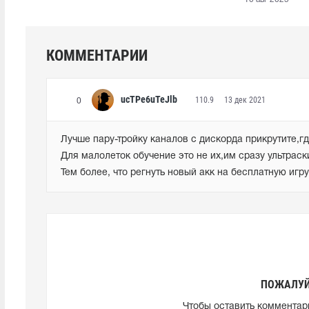
КОММЕНТАРИИ
ucTPe6uTeJlb
110.9
13 дек 2021
0
Лучше пару-тройку каналов с дискорда прикрутите,гд
Для малолеток обучение это не их,им сразу ультраски
Тем более, что регнуть новый акк на бесплатную игр
ПОЖАЛУЙ
Чтобы оставить комментар