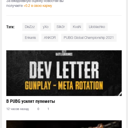
За ежедневную оценку новостей вы
получаете
+0.2 в свою карму
Тэги:
DieZzz
yXo
Slik3r
KvaN
Liloblachko
Enkanis
ANKOR
PUBG Global Championship 2021
В PUBG усилят пулеметы
12 часов назад
0
1