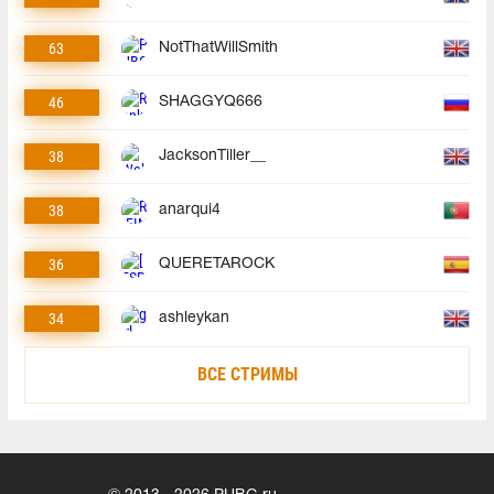
63
NotThatWillSmith
46
SHAGGYQ666
38
JacksonTiller__
38
anarqui4
36
QUERETAROCK
34
ashleykan
ВСЕ СТРИМЫ