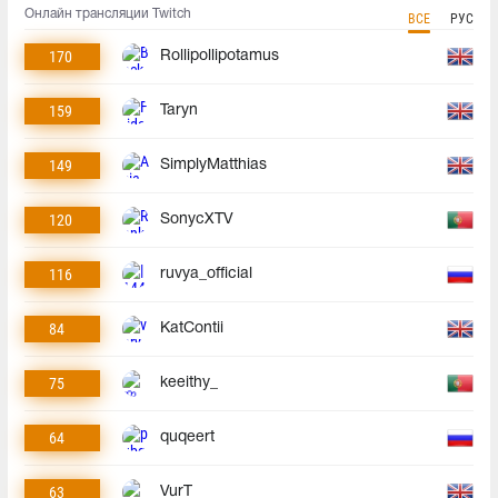
Онлайн трансляции Twitch
ВСЕ
РУС
170
Rollipollipotamus
159
Taryn
149
SimplyMatthias
120
SonycXTV
116
ruvya_official
84
KatContii
75
keeithy_
64
quqeert
63
VurT