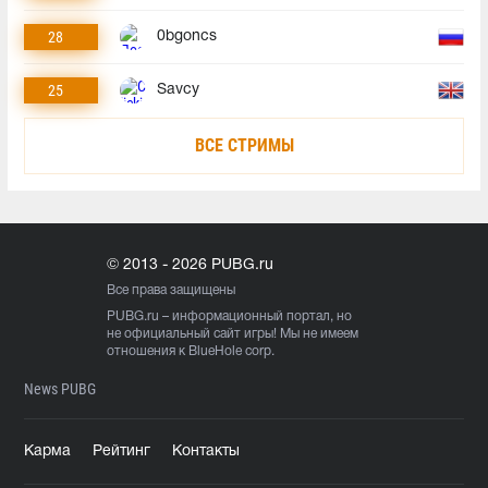
28
0bgoncs
25
Savcy
ВСЕ СТРИМЫ
© 2013 - 2026 PUBG.ru
Все права защищены
PUBG.ru
– информационный портал, но
не официальный сайт игры! Мы не имеем
отношения к BlueHole corp.
News PUBG
Карма
Рейтинг
Контакты