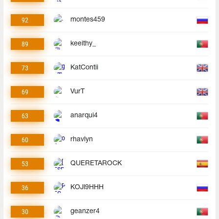
92
montes459
89
keeithy_
73
KatContii
69
VurT
63
anarqui4
60
rhavlyn
53
QUERETAROCK
36
KOJl9HHH
30
geanzer4