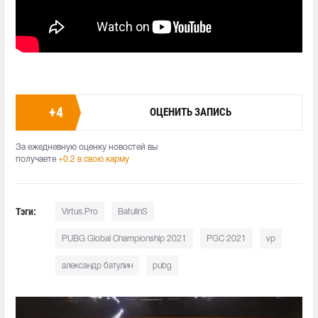
+
4
ОЦЕНИТЬ ЗАПИСЬ
За ежедневную оценку новостей вы
получаете
+0.2 в свою карму
Тэги:
Virtus.Pro
BatulinS
PUBG Global Championship 2021
PGC 2021
vp
александр батулин
pubg