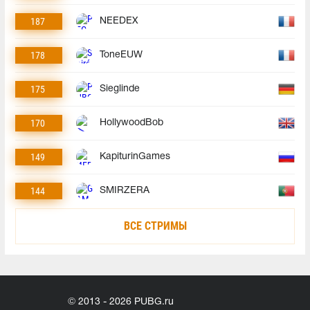
187
NEEDEX
178
ToneEUW
175
Sieglinde
170
HollywoodBob
149
KapiturinGames
144
SMIRZERA
ВСЕ СТРИМЫ
© 2013 - 2026 PUBG.ru