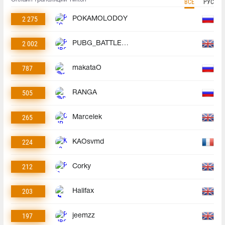
ВСЕ
РУС
2 275
POKAMOLODOY
2 002
PUBG_BATTLEGROUNDS
787
makataO
505
RANGA
265
Marcelek
224
KAOsvmd
212
Corky
203
Halifax
197
jeemzz