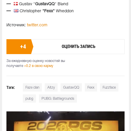
Gustav "
GustavQQ
" Blønd
Christopher
"Fexx"
Wheddon
Источник:
twitter.com
+
4
ОЦЕНИТЬ ЗАПИСЬ
За ежедневную оценку новостей вы
получаете
+0.2 в свою карму
Тэги:
Faze clan
Aitzy
GustavQQ
Fexx
Fuzzface
pubg
PUBG: Battlegrounds