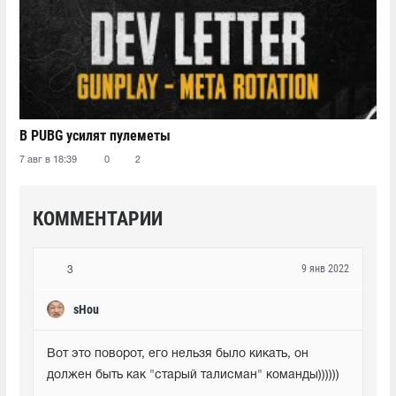
В PUBG усилят пулеметы
7 авг в 18:39
0
2
КОММЕНТАРИИ
9 янв 2022
3
sHou
Вот это поворот, его нельзя было кикать, он 
должен быть как "старый талисман" команды))))))