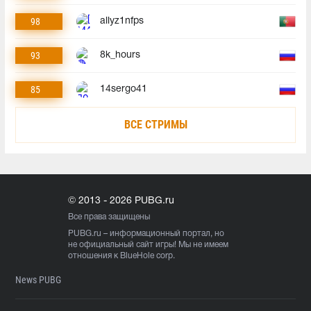
98
allyz1nfps
93
8k_hours
85
14sergo41
ВСЕ СТРИМЫ
© 2013 - 2026 PUBG.ru
Все права защищены
PUBG.ru
– информационный портал, но
не официальный сайт игры! Мы не имеем
отношения к BlueHole corp.
News PUBG