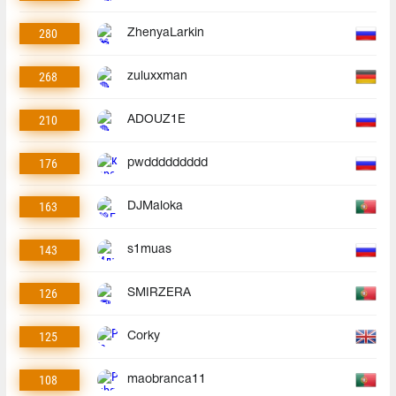
280
ZhenyaLarkin
268
zuluxxman
210
ADOUZ1E
176
pwddddddddd
163
DJMaloka
143
s1muas
126
SMIRZERA
125
Corky
108
maobranca11