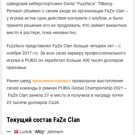
Шведский киберспортсмен David "Fuzzface" Tillberg-
Persson объявил о своем уходе из организации FaZe Clan –
у игрока истек срок действия контракта с клубом, и было
принято решение его не продлевать. Кто займет вакантное
место в ростере, пока неизвестно.
Fuzzface представлял FaZe Clan больше четырех лет – с
ноября 2017-го. За всю свою карьеру профессионального
игрока в PUBG он заработал больше 400 тысяч долларов
призовых.
Ранее швед
прокомментировал
провальное выступление
своей команды в рамках PUBG Global Championship 2021 –
FaZe Clan заняла 27-е место и получила в награду почти
23 тысячи долларов США.
Текущий состав FaZe Clan
Ludvik "
Aitzy
" Jahnsen