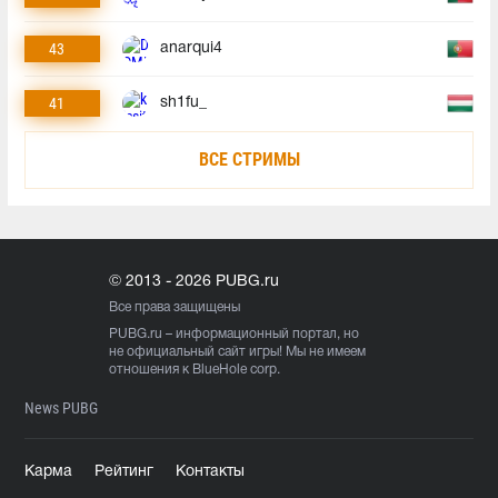
43
anarqui4
41
sh1fu_
ВСЕ СТРИМЫ
© 2013 - 2026 PUBG.ru
Все права защищены
PUBG.ru
– информационный портал, но
не официальный сайт игры! Мы не имеем
отношения к BlueHole corp.
News PUBG
Карма
Рейтинг
Контакты