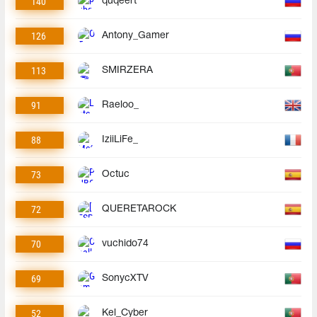
140
quqeert
126
Antony_Gamer
113
SMIRZERA
91
Raeloo_
88
IziiLiFe_
73
Octuc
72
QUERETAROCK
70
vuchido74
69
SonycXTV
52
Kel_Cyber