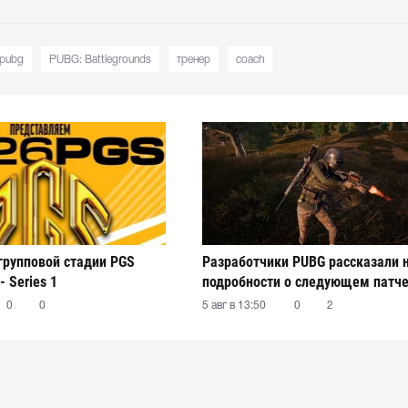
pubg
PUBG: Battlegrounds
тренер
coach
 групповой стадии PGS
Разработчики PUBG рассказали 
- Series 1
подробности о следующем патч
0
0
5 авг в 13:50
0
2