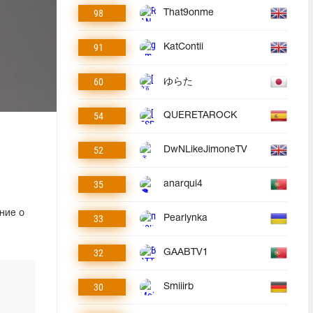
98
That9onme
91
KatContii
60
ゆらた
54
QUERETAROCK
52
DwNLikeJimoneTV
35
anarqui4
ние о
33
Pearlynka
32
GAABTV1
30
Smiiirb