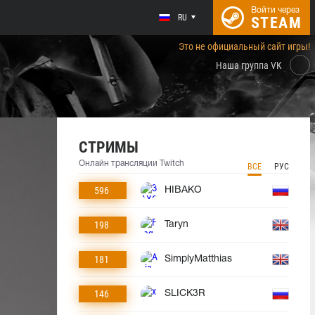
Войти через
RU
STEAM
Это не официальный сайт игры!
Наша группа VK
СТРИМЫ
Онлайн трансляции Twitch
ВСЕ
РУС
596
HIBAKO
198
Taryn
181
SimplyMatthias
146
SLICK3R