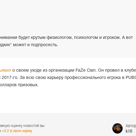
нимании будет крутым физиологом, психологом и игроком. А вот
идких" может и подпросесть.
ъявил
о своем уходе из организации FaZe Clan. Он провел в клубе
я 2017-го. За всю свою карьеру профессионального игрока в PUB
долларов призовых.
Авто
евную оценку новостей вы
k1ll
е
+0.2 в свою карму