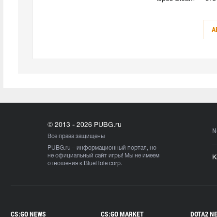
А
© 2013 - 2026 PUBG.ru
N
Все права защищены
PUBG.ru
– информационный портал, но
не официальный сайт игры! Мы не имеем
К
отношения к BlueHole corp.
CS:GO NEWS
CS:GO MARKET
DOTA2 N