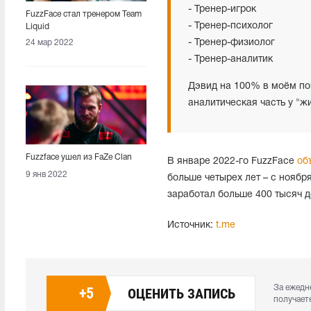
- Тренер-игрок
FuzzFace стал тренером Team
- Тренер-психолог
Liquid
- Тренер-физиолог
24 мар 2022
- Тренер-аналитик
Дэвид на 100% в моём по
аналитическая часть у "ж
Fuzzface ушел из FaZe Clan
В январе 2022-го FuzzFace
об
9 янв 2022
больше четырех лет – с ноябр
заработал больше 400 тысяч 
Источник:
t.me
За ежедн
+
5
ОЦЕНИТЬ ЗАПИСЬ
получает