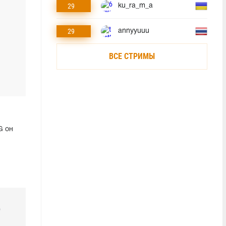
29
ku_ra_m_a
29
annyyuuu
ВСЕ СТРИМЫ
G он
р