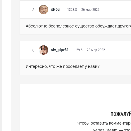
sHou
1328.8
26 мар 2022
3
Абсолютно бесполезное существо обсуждает другог
slv_ptpv31
29.6
28 мар 2022
0
Интересно, что же проседает у нави?
ПОЖАЛУЙ
Чтобы оставить комментар
через Steam — это