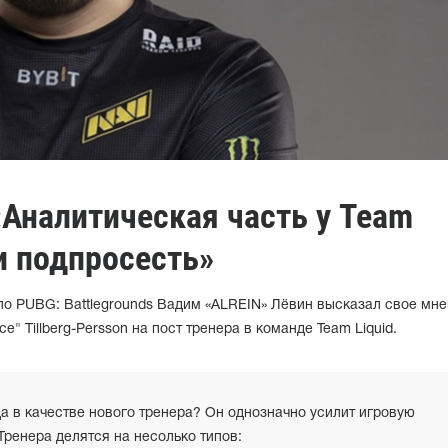
«Аналитическая часть у Team
и подпросесть»
 по PUBG: Battlegrounds Вадим «ALREIN» Лёвин высказал свое мне
e" Tillberg-Persson на пост тренера в команде Team Liquid.
а в качестве нового тренера? Он однозначно усилит игровую
ренера делятся на несолько типов: