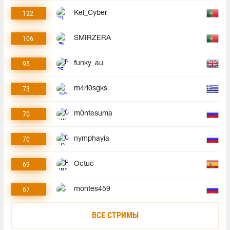
122
Kel_Cyber
106
SMIRZERA
95
funky_au
73
m4ri0sgks
70
m0ntesuma
70
nymphayia
69
Octuc
67
montes459
ВСЕ СТРИМЫ