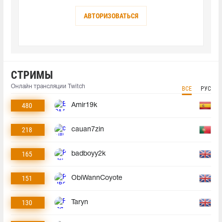
АВТОРИЗОВАТЬСЯ
СТРИМЫ
Онлайн трансляции Twitch
ВСЕ
РУС
480
Amir19k
218
cauan7zin
165
badboyy2k
151
ObiWannCoyote
130
Taryn