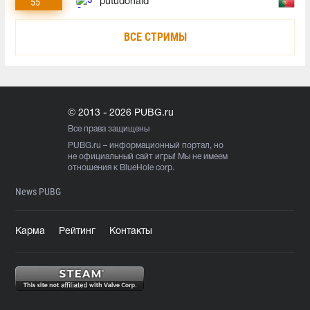
55
putudonald
ВСЕ СТРИМЫ
© 2013 - 2026 PUBG.ru
Все права защищены
PUBG.ru
– информационный портал, но
не официальный сайт игры! Мы не имеем
отношения к BlueHole corp.
News PUBG
Карма
Рейтинг
Контакты