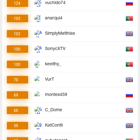
124
vuchido74
103
anarqui4
102
SimplyMatthias
100
SonycXTV
100
keeithy_
70
VurT
69
montes459
66
C_Dome
59
KatContii