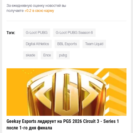
За ежедневную оценку новостей вы
получаете
+0.2 в свою карму
Тэги:
G-Loot PUBG
G-Loot PUBG Season 6
Digital Athletics
BBL Esports
Team Liquid
skade
Ence
pubg
Geekay Esports лидирует на PGS 2026 Circuit 3 - Series 1
после 1-го дня финала