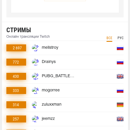
СТРИМЫ
Онлайн трансляции Twitch
ВСЕ
РУС
2 697
mellstroy
772
Drainys
430
PUBG_BATTLEGROUNDS
333
mogorree
314
zuluxxman
257
jeemzz