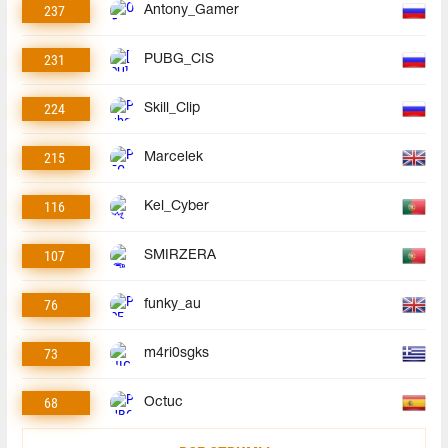
237
Antony_Gamer
231
PUBG_CIS
224
Skill_Clip
215
Marcelek
116
Kel_Cyber
107
SMIRZERA
76
funky_au
73
m4ri0sgks
68
Octuc