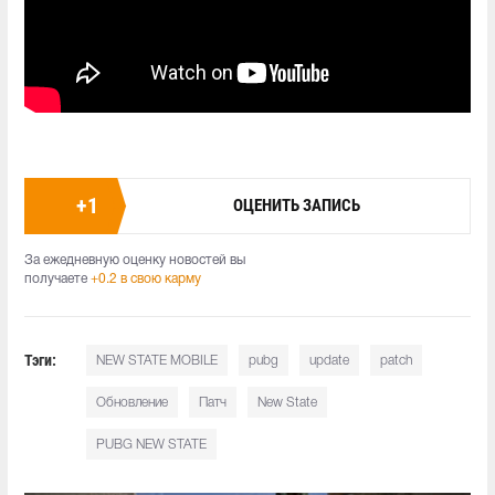
+
1
ОЦЕНИТЬ ЗАПИСЬ
За ежедневную оценку новостей вы
получаете
+0.2 в свою карму
Тэги:
NEW STATE MOBILE
pubg
update
patch
Обновление
Патч
New State
PUBG NEW STATE