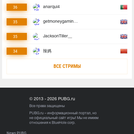
36
anarqui4
35
getmoneygaminggmg
35
JacksonTiller__
34
辣媽
ВСЕ СТРИМЫ
© 2013 - 2026 PUBG.ru
Все права защищены
PUBG.ru
– информационный портал, но
не официальный сайт игры! Мы не имеем
отношения к BlueHole corp.
News PUBG