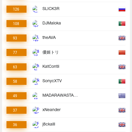
126
SLICK3R
108
DJMaloka
93
theAVA
77
優姬トリ
63
KatContii
58
SonycXTV
49
MADARAWASTAKEN
37
xNeander
36
j8ckalll