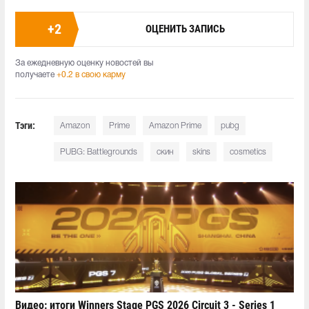
+
2
ОЦЕНИТЬ ЗАПИСЬ
За ежедневную оценку новостей вы
получаете
+0.2 в свою карму
Тэги:
Amazon
Prime
Amazon Prime
pubg
PUBG: Battlegrounds
скин
skins
cosmetics
Видео: итоги Winners Stage PGS 2026 Circuit 3 - Series 1