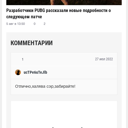
Разработчики PUBG рассказали новые подробности о
следующем патче
5 авг в 13:50
0
2
КОММЕНТАРИИ
27 июл 2022
1
ucTPe6uTeJlb
Отлично,халява сэр,забирайте!