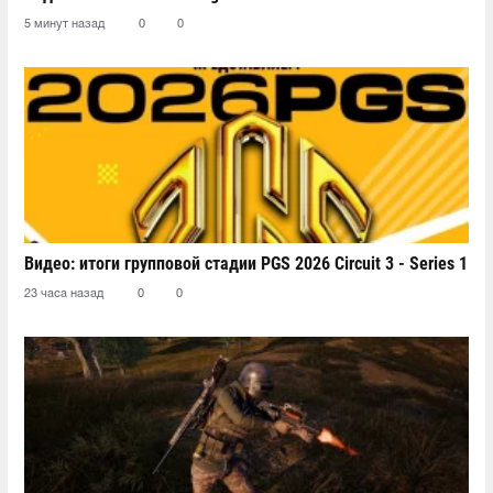
5 минут назад
0
0
Видео: итоги групповой стадии PGS 2026 Circuit 3 - Series 1
23 часа назад
0
0