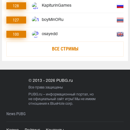
128
KapiturinGames
127
boyMinORu
100
osayedd
ВСЕ СТРИМЫ
© 2013 - 2026 PUBG.ru
Все права защищены
PUBG.ru
– информационный портал, но
не официальный сайт игры! Мы не имеем
отношения к BlueHole corp.
News PUBG