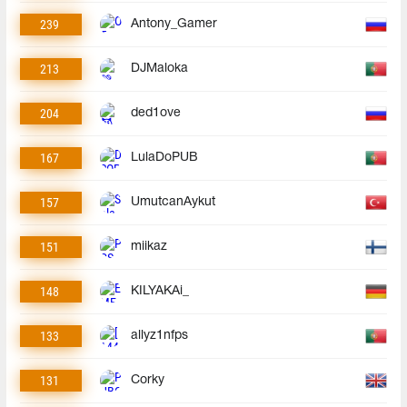
239
Antony_Gamer
213
DJMaloka
204
ded1ove
167
LulaDoPUB
157
UmutcanAykut
151
miikaz
148
KILYAKAi_
133
allyz1nfps
131
Corky