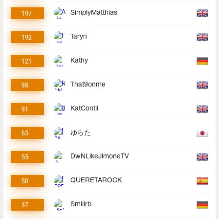
197
SimplyMatthias
192
Taryn
121
Kathy
98
That9onme
91
KatContii
63
ゆらた
55
DwNLikeJimoneTV
50
QUERETAROCK
37
Smiiirb