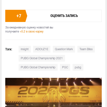
+
7
ОЦЕНИТЬ ЗАПИСЬ
За ежедневную оценку новостей вы
получаете
+0.2 в свою карму
Тэги:
insight
ADOUZ1E
Question Mark
Team Bliss
PUBG Global Championship 2021
PUBG Global Championship
PGC
pubg