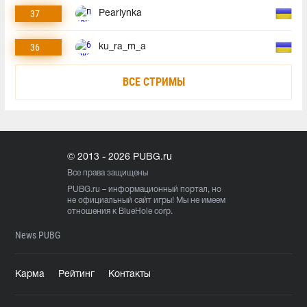
37
Pearlynka
36
ku_ra_m_a
ВСЕ СТРИМЫ
© 2013 - 2026 PUBG.ru
Все права защищены
PUBG.ru
– информационный портал, но
не официальный сайт игры! Мы не имеем
отношения к BlueHole corp.
News PUBG
Карма
Рейтинг
Контакты