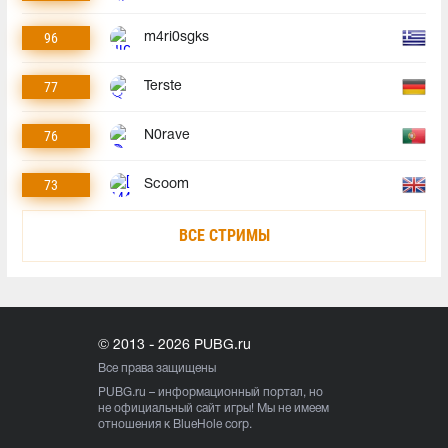
96
m4ri0sgks
77
Terste
76
N0rave
73
Scoom
ВСЕ СТРИМЫ
© 2013 - 2026 PUBG.ru
Все права защищены
PUBG.ru
– информационный портал, но
не официальный сайт игры! Мы не имеем
отношения к BlueHole corp.