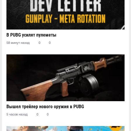
В PUBG усилят пулеметы
58 минут назад
0
0
Вышел трейлер нового оружия в PUBG
5 часов назад
0
0