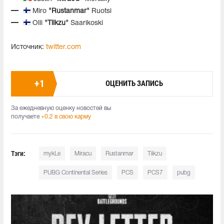
Miro
"Rustanmar"
Ruotsi
Olli
"Tiikzu"
Saarikoski
Источник:
twitter.com
+
1
ОЦЕНИТЬ ЗАПИСЬ
За ежедневную оценку новостей вы
получаете
+0.2 в свою карму
Тэги:
mykLe
Miracu
Rustanmar
Tiikzu
PUBG Continental Series
PCS
PCS7
pubg