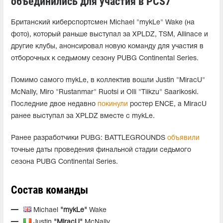
объединились для участия в PCS7
Британский киберспортсмен Michael "mykLe" Wake (на
фото), который раньше выступал за XPLDZ, TSM, Allinace и
другие клубы, анонсировал новую команду для участия в
отборочных к седьмому сезону PUBG Continental Series.
Помимо самого mykLe, в коллектив вошли Justin "MiracU"
McNally, Miro "Rustanmar" Ruotsi и Olli "Tiikzu" Saarikoski.
Последние двое недавно
покинули
ростер ENCE, а MiracU
ранее выступал за XPLDZ вместе с mykLe.
Ранее разработчики PUBG: BATTLEGROUNDS
объявили
точные даты проведения финальной стадии седьмого
сезона PUBG Continental Series.
Состав команды
Michael
"mykLe"
Wake
Justin
"MiracU"
McNally