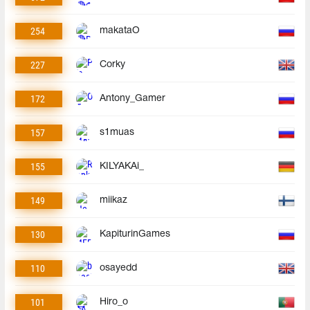
254
makataO
227
Corky
172
Antony_Gamer
157
s1muas
155
KILYAKAi_
149
miikaz
130
KapiturinGames
110
osayedd
101
Hiro_o