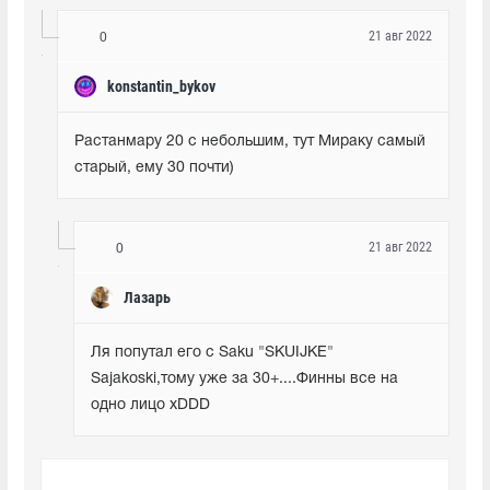
21 авг 2022
0
konstantin_bykov
Растанмару 20 с небольшим, тут Мираку самый 
старый, ему 30 почти)
21 авг 2022
0
Лазарь
Ля попутал его с Saku "SKUIJKE" 
Sajakoski,тому уже за 30+....Финны все на 
одно лицо xDDD