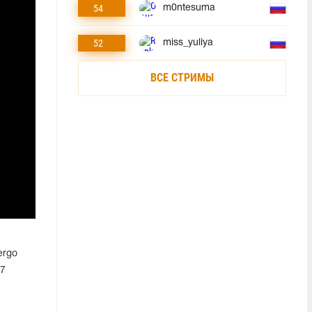
54
m0ntesuma
52
miss_yuliya
ВСЕ СТРИМЫ
ergo
 7