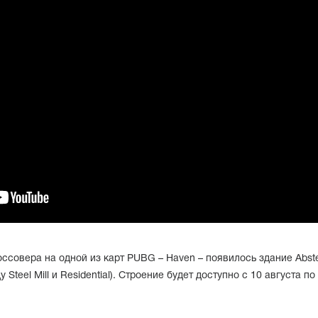
россовера на одной из карт PUBG – Haven – появилось здание Abst
 Steel Mill и Residential). Строение будет доступно с 10 августа по