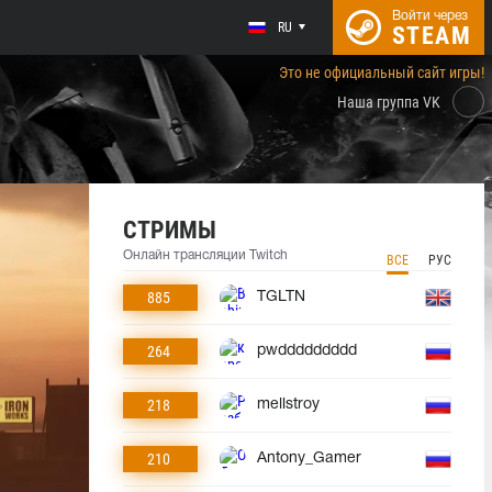
Войти через
RU
STEAM
Это не официальный сайт игры!
Наша группа VK
СТРИМЫ
Онлайн трансляции Twitch
ВСЕ
РУС
885
TGLTN
264
pwddddddddd
218
mellstroy
210
Antony_Gamer