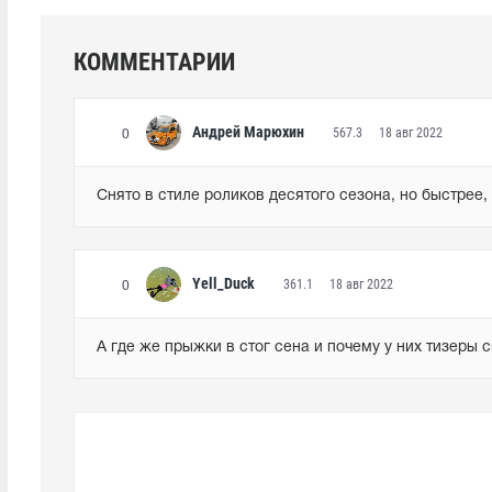
КОММЕНТАРИИ
Андрей Марюхин
567.3
18 авг 2022
0
Снято в стиле роликов десятого сезона, но быстрее,
Yell_Duck
361.1
18 авг 2022
0
А где же прыжки в стог сена и почему у них тизеры 