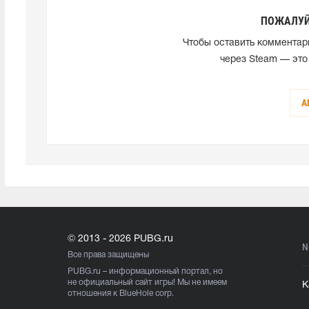
ПОЖАЛУЙ
Чтобы оставить комментар
через Steam — это
А
© 2013 - 2026 PUBG.ru
N
Все права защищены
PUBG.ru
– информационный портал, но
не официальный сайт игры! Мы не имеем
К
отношения к BlueHole corp.