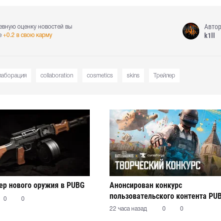
Авто
евную оценку новостей вы
k1ll
е
+0.2 в свою карму
лаборация
collaboration
cosmetics
skins
Трейлер
р нового оружия в PUBG
Анонсирован конкурс
пользовательского контента PU
0
0
22 часа назад
0
0