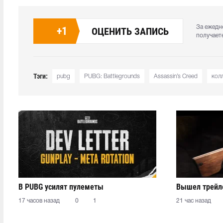
За ежедн
+
1
ОЦЕНИТЬ ЗАПИСЬ
получает
Тэги:
pubg
PUBG: Battlegrounds
Assassin’s Creed
кол
В PUBG усилят пулеметы
Вышел трейле
17 часов назад
0
1
21 час назад