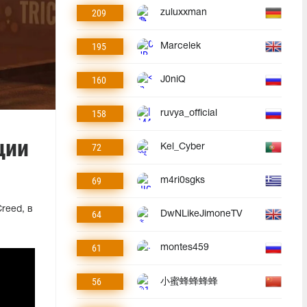
209
zuluxxman
195
Marcelek
160
J0niQ
158
ruvya_official
ции
72
Kel_Cyber
69
m4ri0sgks
reed, в
64
DwNLikeJimoneTV
61
montes459
56
小蜜蜂蜂蜂蜂