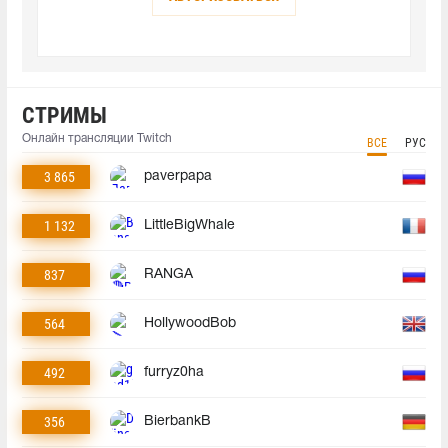
СТРИМЫ
Онлайн трансляции Twitch
ВСЕ
РУС
3 865
paverpapa
1 132
LittleBigWhale
837
RANGA
564
HollywoodBob
492
furryz0ha
356
BierbankB