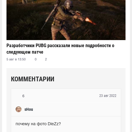
Разработчики PUBG рассказали новые подробности о
следующем патче
5 авг в 13:50
0
2
КОММЕНТАРИИ
23 авг 2022
6
sHou
почему на фото DieZz?