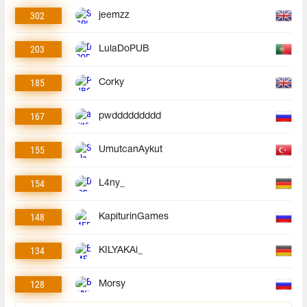
302
jeemzz
203
LulaDoPUB
185
Corky
167
pwddddddddd
155
UmutcanAykut
154
L4ny_
148
KapiturinGames
134
KILYAKAi_
128
Morsy