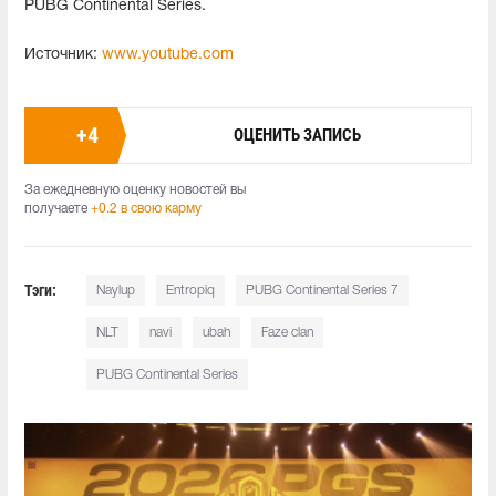
PUBG Continental Series.
Источник:
www.youtube.com
+
4
ОЦЕНИТЬ ЗАПИСЬ
За ежедневную оценку новостей вы
получаете
+0.2 в свою карму
Тэги:
Naylup
Entropiq
PUBG Continental Series 7
NLT
navi
ubah
Faze clan
PUBG Continental Series