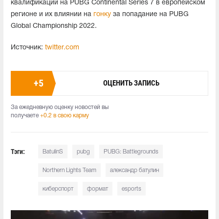
квалификации на PUBG Continental Series 7 в европейском
регионе и их влиянии на
гонку
за попадание на PUBG
Global Championship 2022.
Источник:
twitter.com
+
5
ОЦЕНИТЬ ЗАПИСЬ
За ежедневную оценку новостей вы
получаете
+0.2 в свою карму
Тэги:
BatulinS
pubg
PUBG: Battlegrounds
Northern Lights Team
александр батулин
киберспорт
формат
esports