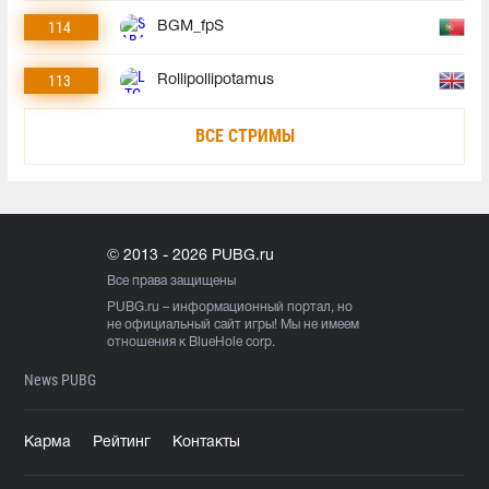
114
BGM_fpS
113
Rollipollipotamus
ВСЕ СТРИМЫ
© 2013 - 2026 PUBG.ru
Все права защищены
PUBG.ru
– информационный портал, но
не официальный сайт игры! Мы не имеем
отношения к BlueHole corp.
News PUBG
Карма
Рейтинг
Контакты