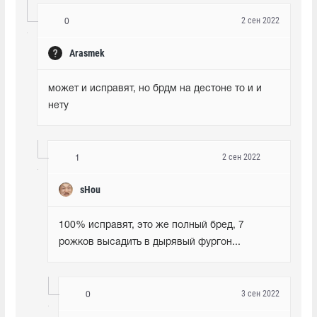
2 сен 2022
0
Arasmek
может и исправят, но брдм на дестоне то и и 
нету
2 сен 2022
1
sHou
100% исправят, это же полный бред, 7 
рожков высадить в дырявый фургон...
3 сен 2022
0