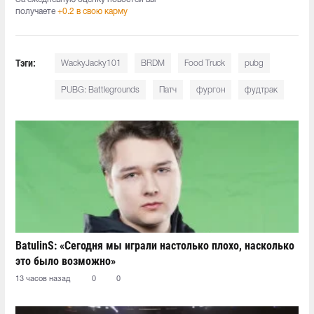
получаете
+0.2 в свою карму
Тэги:
WackyJacky101
BRDM
Food Truck
pubg
PUBG: Battlegrounds
Патч
фургон
фудтрак
BatulinS: «Сегодня мы играли настолько плохо, насколько
это было возможно»
13 часов назад
0
0