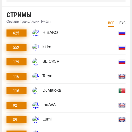
СТРИМЫ
Онлайн трансляции Twitch
ВСЕ
РУС
625
HIBAKO
552
k1im
129
SLICK3R
116
Taryn
116
DJMaloka
92
theAVA
89
Lumi