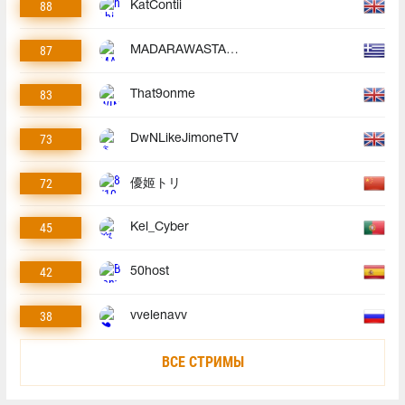
88
KatContii
87
MADARAWASTAKEN
83
That9onme
73
DwNLikeJimoneTV
72
優姬トリ
45
Kel_Cyber
42
50host
38
vvelenavv
ВСЕ СТРИМЫ