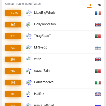
Онлайн трансляции Twitch
ВСЕ
РУС
1 785
LittleBigWhale
867
HollywoodBob
378
ThugFaasT
232
MrSys0p
207
vsnz
202
cauan7zin
191
Parliamodivg
190
Halifax
144
ruvya_official