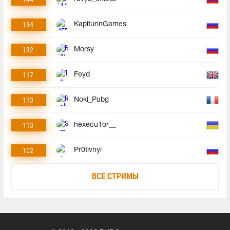
134
KapiturinGames
132
Morsy
117
Feyd
113
Noki_Pubg
113
hexecu1or__
102
Pr0tivnyi
ВСЕ СТРИМЫ