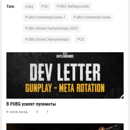
Тэги:
pubg
PGC
PUBG: Battlegrounds
PUBG Continental Series 7
PUBG Continental Series
PUBG Global Championships 2022
PUBG Global Championships
PCS
В PUBG усилят пулеметы
6 часов назад
0
1