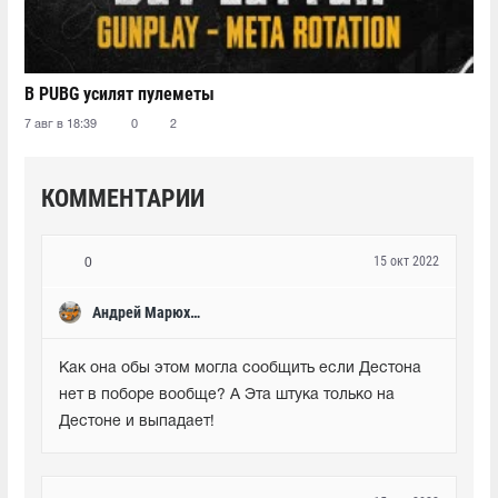
В PUBG усилят пулеметы
7 авг в 18:39
0
2
КОММЕНТАРИИ
15 окт 2022
0
Андрей Марюхин
Как она обы этом могла сообщить если Дестона 
нет в поборе вообще? А Эта штука только на 
Дестоне и выпадает!