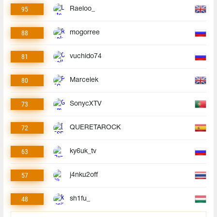
95
Raeloo_
88
mogorree
81
vuchido74
80
Marcelek
73
SonycXTV
72
QUERETAROCK
63
ky6uk_tv
57
j4nku2off
48
sh1fu_