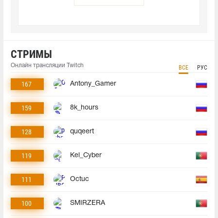
СТРИМЫ
Онлайн трансляции Twitch
ВСЕ
РУС
167
Antony_Gamer
159
8k_hours
128
quqeert
119
Kel_Cyber
111
Octuc
100
SMIRZERA