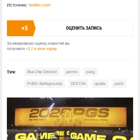
Источник:
twitter.com
+
5
ОЦЕНИТЬ ЗАПИСЬ
За ежедневную оценку новостей вы
получаете
+0.2 в свою карму
Тэги:
Blue Chip Detector
дестон
pubg
PUBG: Battlegrounds
DESTON
update
patch