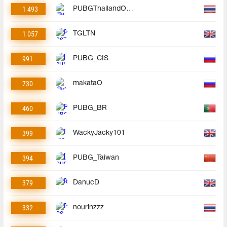
1 493
PUBGThailandOfficial
1 057
TGLTN
991
PUBG_CIS
730
makataO
460
PUBG_BR
399
WackyJacky101
394
PUBG_Taiwan
379
DanucD
332
nourinzzz