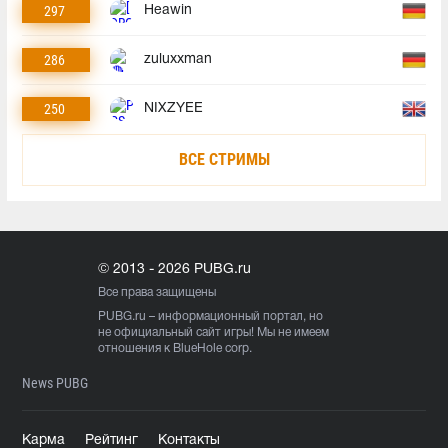
297
Heawin
286
zuluxxman
250
NIXZYEE
ВСЕ СТРИМЫ
© 2013 - 2026 PUBG.ru
Все права защищены
PUBG.ru
– информационный портал, но
не официальный сайт игры! Мы не имеем
отношения к BlueHole corp.
News PUBG
Карма
Рейтинг
Контакты