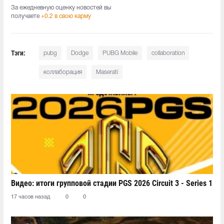
За ежедневную оценку новостей вы
получаете
+0.2 в свою карму
Тэги:
pubg
Dodge
PUBG Mobile
collaboration
коллаборация
Maserati
Видео: итоги групповой стадии PGS 2026 Circuit 3 - Series 1
17 часов назад
0
0