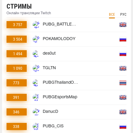
СТРИМЫ
Онлайн трансляции Twitch
ВСЕ
РУС
3 757
PUBG_BATTLEGROUNDS
3 504
POKAMOLODOY
1 494
des0ut
1 090
TGLTN
773
PUBGThailandOfficial
391
PUBGEsportsMap
346
DanucD
338
PUBG_CIS