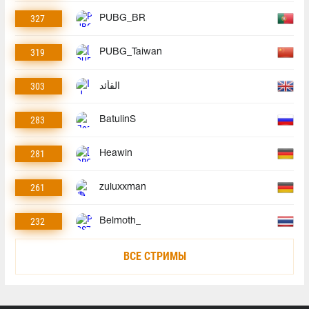
327
PUBG_BR
319
PUBG_Taiwan
303
القأئد
283
BatulinS
281
Heawin
261
zuluxxman
232
Belmoth_
ВСЕ СТРИМЫ