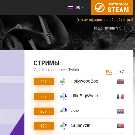
Войти через
RU
STEAM
Это не официальный сайт игры!
Наша группа VK
СТРИМЫ
Онлайн трансляции Twitch
ВСЕ
РУС
957
HollywoodBob
898
LittleBigWhale
287
vsnz
190
cauan7zin