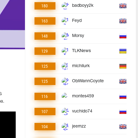
180
badboyy2k
163
Feyd
148
Morsy
129
TLKNews
125
michilurk
125
ObiWannCoyote
G
116
montes459
а.
107
vuchido74
104
jeemzz