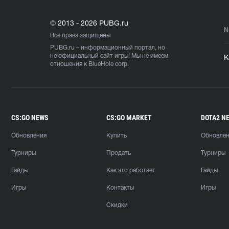
© 2013 - 2026 PUBG.ru
N
Все права защищены
PUBG.ru
– информационный портал, но
не официальный сайт игры! Мы не имеем
К
отношения к BlueHole corp.
CS:GO NEWS
CS:GO MARKET
DOTA2 N
Обновления
Купить
Обновле
Турниры
Продать
Турниры
Гайды
Как это работает
Гайды
Игры
Контакты
Игры
Скидки