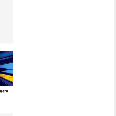
р
ущего