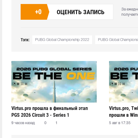
За ежедн
+
0
ОЦЕНИТЬ ЗАПИСЬ
получает
Тэги:
PUBG Global Championship 2022
PUBG Global Champions
Virtus.pro прошла в финальный этап
Virtus.pro, Tw
PGS 2026 Circuit 3 - Series 1
прошли в Winn
3 - Series 1
9 часов назад
0
1
5 авг в 17:35