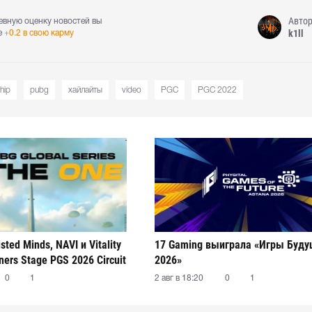
Авто
евную оценку новостей вы
k1ll
е
+0.2 в свою карму
hip
pubg
хайлайты
video
PGC
PGC 2022
isted Minds, NAVI и Vitality
17 Gaming выиграла «Игры Буд
ers Stage PGS 2026 Circuit
2026»
0
1
2 авг в 18:20
0
1