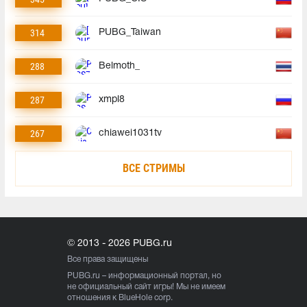
314
PUBG_Taiwan
288
Belmoth_
287
xmpl8
267
chiawei1031tv
ВСЕ СТРИМЫ
© 2013 - 2026 PUBG.ru
Все права защищены
PUBG.ru
– информационный портал, но
не официальный сайт игры! Мы не имеем
отношения к BlueHole corp.