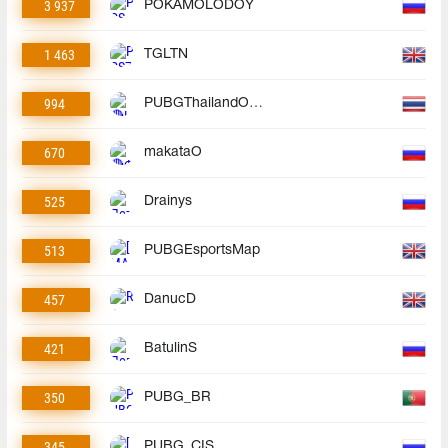
3 937
POKAMOLODOY
1 463
TGLTN
994
PUBGThailandOfficial
670
makataO
525
Drainys
513
PUBGEsportsMap
457
DanucD
421
BatulinS
350
PUBG_BR
345
PUBG_CIS