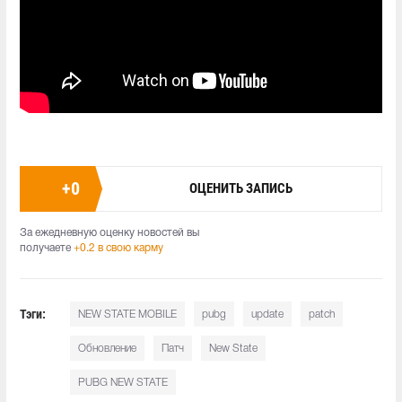
+
0
ОЦЕНИТЬ ЗАПИСЬ
За ежедневную оценку новостей вы
получаете
+0.2 в свою карму
Тэги:
NEW STATE MOBILE
pubg
update
patch
Обновление
Патч
New State
PUBG NEW STATE