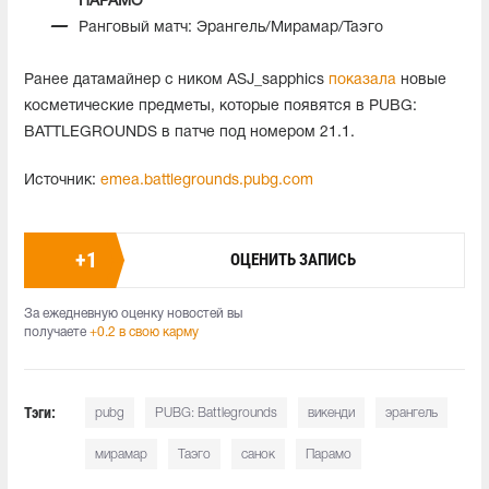
ПАРАМО
Ранговый матч: Эрангель/Мирамар/Таэго
Ранее датамайнер с ником ASJ_sapphics
показала
новые
косметические предметы, которые появятся в PUBG:
BATTLEGROUNDS в патче под номером 21.1.
Источник:
emea.battlegrounds.pubg.com
+
1
ОЦЕНИТЬ ЗАПИСЬ
За ежедневную оценку новостей вы
получаете
+0.2 в свою карму
Тэги:
pubg
PUBG: Battlegrounds
викенди
эрангель
мирамар
Таэго
санок
Парамо