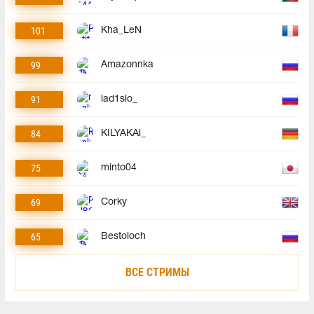
101
Kha_LeN
99
Amazonnka
91
lad1slo_
84
KILYAKAi_
75
minto04
69
Corky
65
Bestoloch
ВСЕ СТРИМЫ