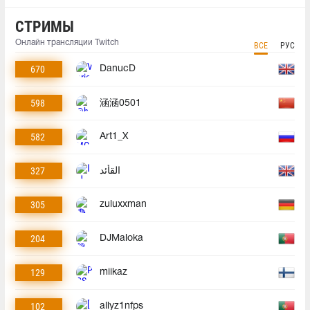
СТРИМЫ
Онлайн трансляции Twitch
ВСЕ
РУС
670
DanucD
598
涵涵0501
582
Art1_X
327
القأئد
305
zuluxxman
204
DJMaloka
129
miikaz
102
allyz1nfps