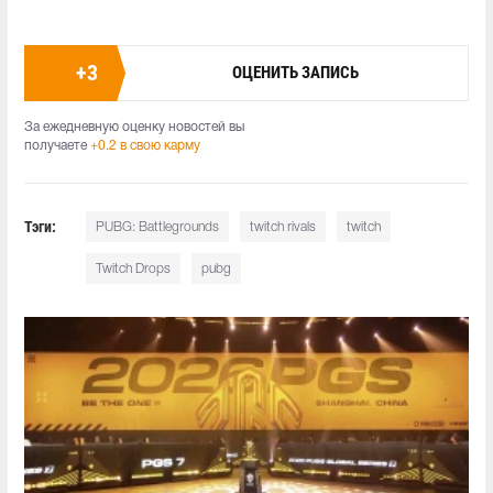
+
3
ОЦЕНИТЬ ЗАПИСЬ
За ежедневную оценку новостей вы
получаете
+0.2 в свою карму
Тэги:
PUBG: Battlegrounds
twitch rivals
twitch
Twitch Drops
pubg