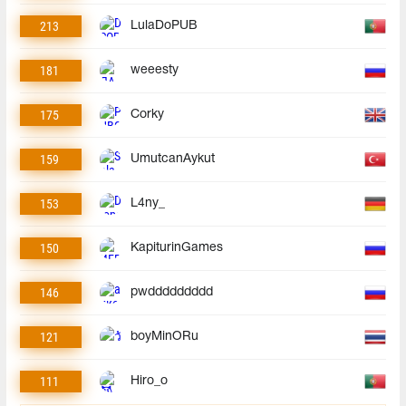
213
LulaDoPUB
181
weeesty
175
Corky
159
UmutcanAykut
153
L4ny_
150
KapiturinGames
146
pwddddddddd
121
boyMinORu
111
Hiro_o