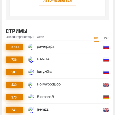
АВТОРИЗОВАТЬСЯ
СТРИМЫ
Онлайн трансляции Twitch
ВСЕ
РУС
3 847
paverpapa
736
RANGA
501
furryz0ha
430
HollywoodBob
370
BierbankB
241
jeemzz