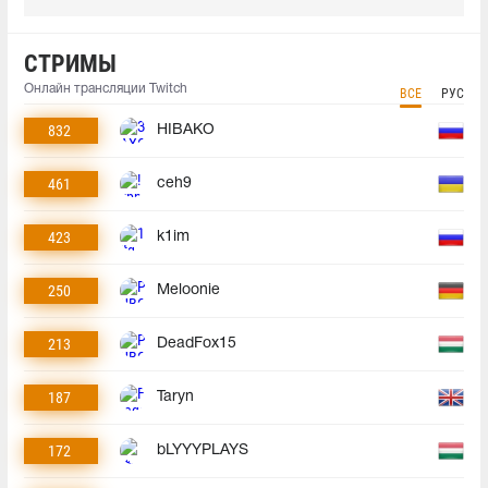
СТРИМЫ
Онлайн трансляции Twitch
ВСЕ
РУС
832
HIBAKO
461
ceh9
423
k1im
250
Meloonie
213
DeadFox15
187
Taryn
172
bLYYYPLAYS