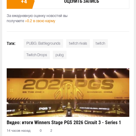
+
4
ОЦЕНИТЬ ЗАПИСЬ
За ежедневную оценку новостей вы
получаете
+0.2 в свою карму
Тэги:
PUBG: Battlegrounds
twitch rivals
twitch
Twitch Drops
pubg
Видео: итоги Winners Stage PGS 2026 Circuit 3 - Series 1
14 часов назад
0
2