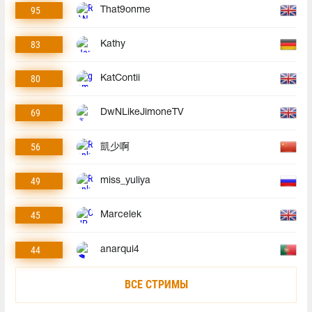
95
That9onme
83
Kathy
80
KatContii
69
DwNLikeJimoneTV
56
凱少啊
49
miss_yuliya
45
Marcelek
44
anarqui4
ВСЕ СТРИМЫ