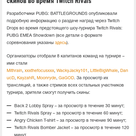
скинов во время Twitch Rivals
Разработчики PUBG: BATTLEGROUNDS опубликовали
подробную информацию о раздаче наград через Twitch
Drops во время предстоящего шоу-турнира Twitch Rivals:
PUBG EMEA Showdown (все детали о формате
соревнования указаны
здесь
).
Организаторы отобрали 8 капитанов команд на турнире –
ими стали
Mithrain
,
xxxthefocusxxx
,
WackyJacky101
,
LittleBigWhale
,
Dan
ucD
,
KayzahR
,
Moonryde
,
GaGOD
. За просмотр их
трансляций, а также стримов всех остальных участников
турнира, зрители смогут получить скины:
Back 2 Lobby Spray – за просмотр в течение 30 минут;
Twitch Rivals Spray – за просмотр в течение 60 минут;
Angry Chicken T-shirt – за просмотр в течение 90 минут;
Twitch Rivals Bomber Jacket – за просмотр в течение 120
минут.