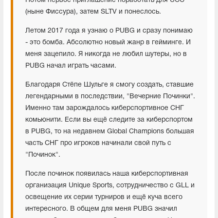
Потом первое приглашение поработать для UCC
(ныне Фиссура), затем SLTV и понеслось.
Летом 2017 года я узнаю о PUBG и сразу понимаю
- это бомба. Абсолютно новый жанр в гейминге. И
меня зацепило. Я никогда не любил шутеры, но в
PUBG начал играть часами.
Благодаря Стёпе Шульге я смогу создать, ставшие
легендарными в последствии, "Вечерние Починки".
Именно там зарождалось киберспортивное СНГ
комьюнити. Если вы ещё следите за киберспортом
в PUBG, то на недавнем Global Champions большая
часть СНГ про игроков начинали свой путь с
"Починок".
После починок появилась наша киберспортивная
организация Unique Sports, сотрудничество с GLL и
освещение их серии турниров и ещё куча всего
интересного. В общем для меня PUBG значил