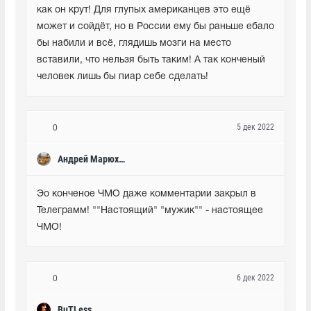
как он крут! Для глупых американцев это ещё 
может и сойдёт, но в России ему бы раньше ебало 
бы набили и всё, глядишь мозги на место 
вставили, что нельзя быть таким! А так конченый 
человек лишь бы пиар себе сделать!
5 дек 2022
0
Андрей Марюхин
Эо конченое ЧМО даже комментарии закрыл в 
Телеграмм! ""Настоящий" "мужик"" - настоящее 
ЧМО!
6 дек 2022
0
BuTLess