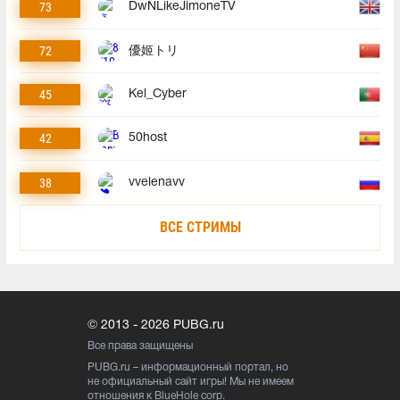
73
DwNLikeJimoneTV
72
優姬トリ
45
Kel_Cyber
42
50host
38
vvelenavv
ВСЕ СТРИМЫ
© 2013 - 2026 PUBG.ru
Все права защищены
PUBG.ru
– информационный портал, но
не официальный сайт игры! Мы не имеем
отношения к BlueHole corp.