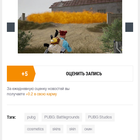
+
5
ОЦЕНИТЬ ЗАПИСЬ
За ежедневную оценку новостей вы
получаете
+0.2 в свою карму
Тэги:
pubg
PUBG: Battlegrounds
PUBG Studios
cosmetics
skins
skin
скин