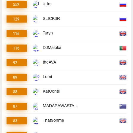
552
k1im
129
SLICK3R
116
Taryn
116
DJMaloka
92
theAVA
89
Lumi
88
KatContii
87
MADARAWASTAKEN
83
That9onme