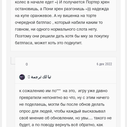
колес в начале едет =) И получается Портер хрен 
остановишь, а Пони хрен разгонишь =))) надежда 
на купе оранжевое. А ну вишенка на торте 
очередной батлпас , который набили каким то 
говном, ни одного нормального слота нету. 
Поэтому они решили дать хотя бы мку за покупку 
батлпаса, может хоть это подкупит.
6 дек 2022
0
 تبا لك ترجمة
к сожалению им по***  на это,  игру уже давно 
превратили непонятно во что, ну с этим ничего 
не поделаешь, могли бы после обнов делать 
опрос для людей, чтобы каждый высказывал 
своё мнение об обновлении, но увы.... такого не 
будет, а по поводу вернуть всё обратно, как 