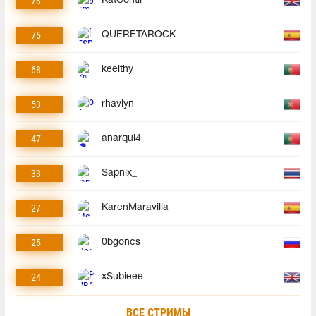
78
KatContii
75
QUERETAROCK
68
keeithy_
53
rhavlyn
47
anarqui4
33
Sapnix_
27
KarenMaravilla
25
0bgoncs
24
xSubieee
ВСЕ СТРИМЫ