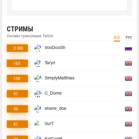
СТРИМЫ
Онлайн трансляции Twitch
ВСЕ
РУС
2 380
VooDooSh
165
Taryn
138
SimplyMatthias
91
C_Dome
90
shane_doe
81
VurT