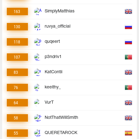
163
SimplyMatthias
130
ruvya_official
118
quqeert
107
p3ndriv1
83
KatContii
76
keeithy_
64
VurT
58
NotThatWillSmith
55
QUERETAROCK