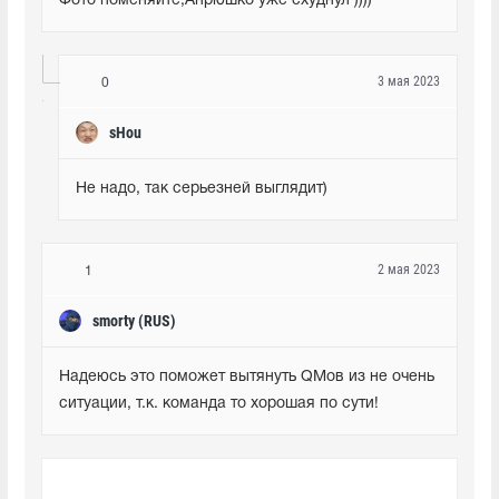
Фото поменяйте,Анрюшко уже схуднул ))))
3 мая 2023
0
sHou
Не надо, так серьезней выглядит)
2 мая 2023
1
smorty (RUS)
Надеюсь это поможет вытянуть QMов из не очень 
ситуации, т.к. команда то хорошая по сути!