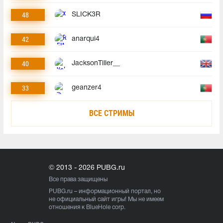
48
SLICK3R
42
anarqui4
40
JacksonTiller__
33
geanzer4
ВСЕ СТРИМЫ
© 2013 - 2026 PUBG.ru
Все права защищены
PUBG.ru
– информационный портал, но
не официальный сайт игры! Мы не имеем
отношения к BlueHole corp.