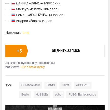
Даниил
«DaNt3-»
Миусский
Мансур
«f1lfirst»
Цимпаев
Роман
«ADOUZ1E»
Зиновьев
Андрей
«Besto»
Ионов
Источник:
t.me
+
5
ОЦЕНИТЬ ЗАПИСЬ
За ежедневную оценку новостей вы
получаете
+0.2 в свою карму
Тэги:
Question Mark
DaNt3
f1lfirst
ADOUZ1E
Besto
HoBBitEz
pubg
PUBG: Battlegrounds