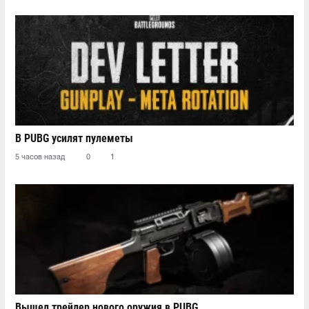
В PUBG усилят пулеметы
5 часов назад
0
1
Вышел трейлер нового оружия в PUBG