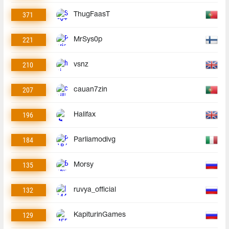
371
ThugFaasT
221
MrSys0p
210
vsnz
207
cauan7zin
196
Halifax
184
Parliamodivg
135
Morsy
132
ruvya_official
129
KapiturinGames