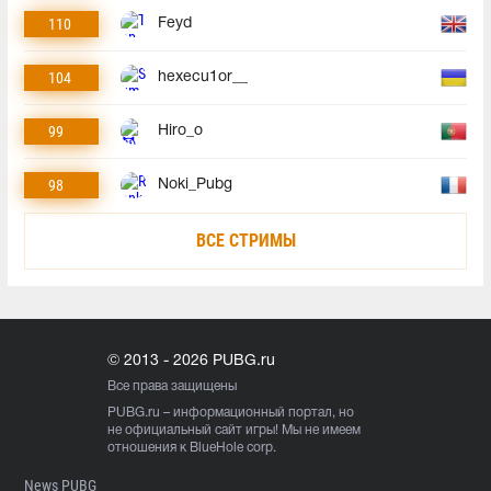
110
Feyd
104
hexecu1or__
99
Hiro_o
98
Noki_Pubg
ВСЕ СТРИМЫ
© 2013 - 2026 PUBG.ru
Все права защищены
PUBG.ru
– информационный портал, но
не официальный сайт игры! Мы не имеем
отношения к BlueHole corp.
News PUBG