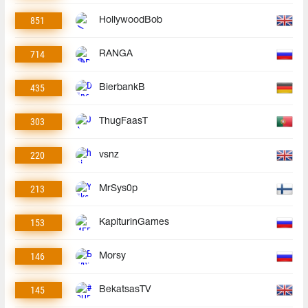
851
HollywoodBob
714
RANGA
435
BierbankB
303
ThugFaasT
220
vsnz
213
MrSys0p
153
KapiturinGames
146
Morsy
145
BekatsasTV