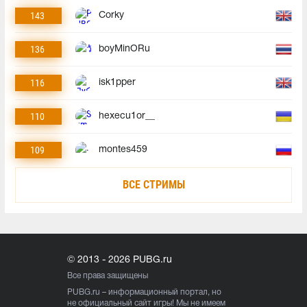
143
Corky
136
boyMinORu
116
isk1pper
110
hexecu1or__
109
montes459
ВСЕ СТРИМЫ
© 2013 - 2026 PUBG.ru
Все права защищены
PUBG.ru
– информационный портал, но
не официальный сайт игры! Мы не имеем