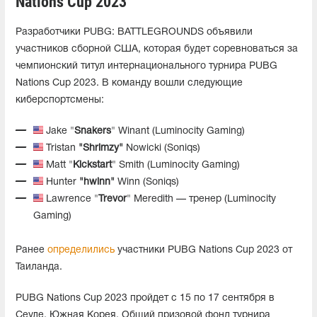
Nations Cup 2023
Разработчики PUBG: BATTLEGROUNDS объявили
участников сборной США, которая будет соревноваться за
чемпионский титул интернационального турнира PUBG
Nations Cup 2023. В команду вошли следующие
киберспортсмены:
Jake "
Snakers
" Winant (Luminocity Gaming)
Tristan
"Shrimzy"
Nowicki (Soniqs)
Matt "
Kickstart
" Smith (Luminocity Gaming)
Hunter
"hwinn"
Winn (Soniqs)
Lawrence "
Trevor
" Meredith — тренер (Luminocity
Gaming)
Ранее
определились
участники PUBG Nations Cup 2023 от
Таиланда.
PUBG Nations Cup 2023 пройдет с 15 по 17 сентября в
Сеуле, Южная Корея. Общий призовой фонд турнира