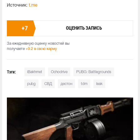
Источник:
t.me
+
7
ОЦЕНИТЬ ЗАПИСЬ
За ежедневную оценку новостей вы
получаете
+0.2 в свою карму
Тэги:
iBakhmet
Ochodrive
PUBG: Battlegrounds
pubg
СВД
дестон
tdm
leak