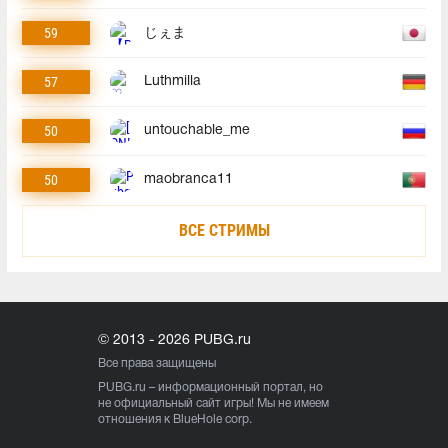
59
じぇま
57
Luthmilla
50
untouchable_me
50
maobranca11
ВСЕ СТРИМЫ
© 2013 - 2026 PUBG.ru
Все права защищены
PUBG.ru
– информационный портал, но
не официальный сайт игры! Мы не имеем
отношения к BlueHole corp.