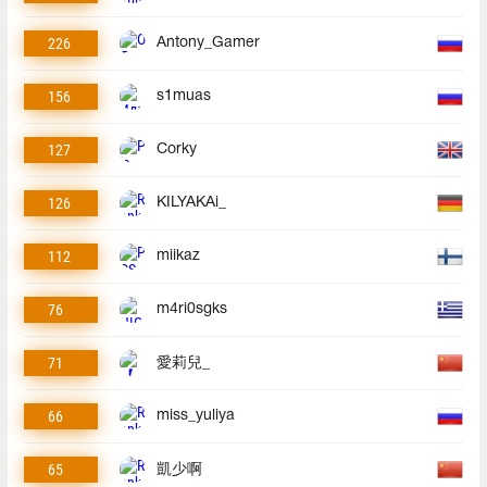
226
Antony_Gamer
156
s1muas
127
Corky
126
KILYAKAi_
112
miikaz
76
m4ri0sgks
71
愛莉兒_
66
miss_yuliya
65
凱少啊