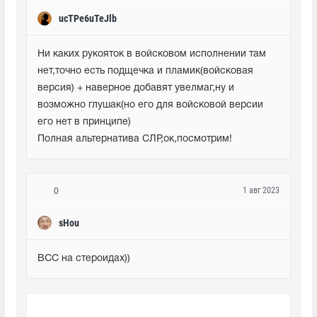
ucTPe6uTeJlb
Ни каких рукояток в войсковом исполнении там 
нет,точно есть подщечка и пламик(войсковая 
версия) + наверное добавят увелмаг,ну и 
возможно глушак(но его для войсковой версии 
его нет в принципе)

Полная альтернатива СЛР,ок,посмотрим!
1 авг 2023
0
sHou
ВСС на стероидах))