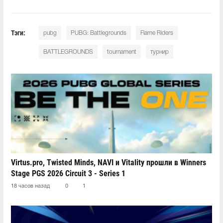
Тэги:
pubg
PUBG: Battlegrounds
Flame Riders
BATTLEGROUNDS
tournament
турнир
Virtus.pro, Twisted Minds, NAVI и Vitality прошли в Winners
Stage PGS 2026 Circuit 3 - Series 1
18 часов назад
0
1