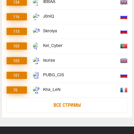
154
iBBAA
116
J0niQ
115
Skrolya
103
Kel_Cyber
103
lauraa
101
PUBG_CIS
70
Kha_LeN
ВСЕ СТРИМЫ