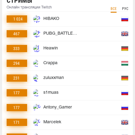
СТРИМЫ
Онлайн трансляции Twitch
ВСЕ
РУС
1 024
HIBAKO
467
PUBG_BATTLEGROUNDS
333
Heawin
294
Crappa
231
zuluxxman
177
s1muas
177
Antony_Gamer
171
Marcelek