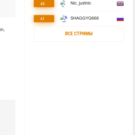
44
Nic_justnic
41
SHAGGYQ666
in,
ВСЕ СТРИМЫ
р