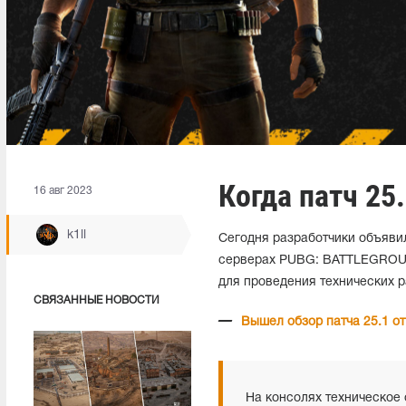
Когда патч 25
16 авг 2023
k1ll
Сегодня разработчики объяви
серверах PUBG: BATTLEGROUND
для проведения технических р
СВЯЗАННЫЕ НОВОСТИ
Вышел обзор патча 25.1 о
На консолях техническое 