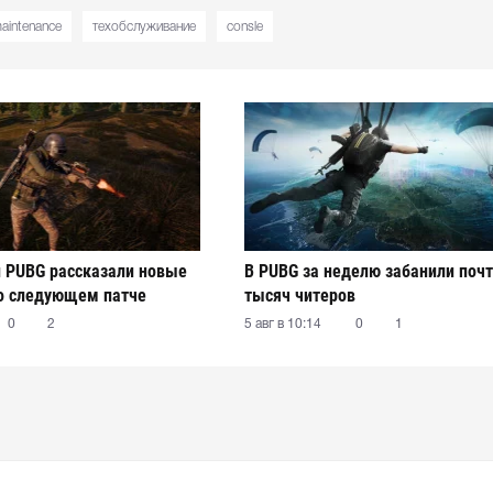
aintenance
техобслуживание
consle
 PUBG рассказали новые
В PUBG за неделю забанили почт
о следующем патче
тысяч читеров
0
2
5 авг в 10:14
0
1