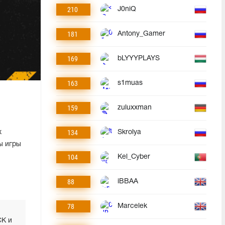
210
J0niQ
181
Antony_Gamer
169
bLYYYPLAYS
163
s1muas
159
zuluxxman
134
х
Skrolya
ы игры
104
Kel_Cyber
88
iBBAA
78
Marcelek
СК и