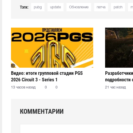
Тэги:
pubg
update
Обновление
патча
patch
m
Видео: итоги групповой стадии PGS
Разработчики
2026 Circuit 3 - Series 1
подробности 
13 часов назад
0
0
21 час назад
КОММЕНТАРИИ