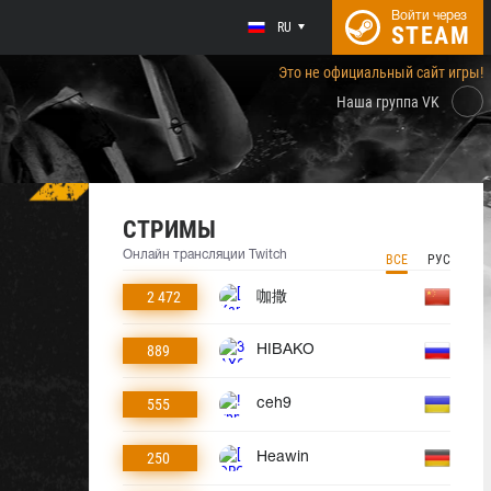
Войти через
RU
STEAM
Это не официальный сайт игры!
Наша группа VK
СТРИМЫ
Онлайн трансляции Twitch
ВСЕ
РУС
2 472
咖撒
889
HIBAKO
555
ceh9
250
Heawin