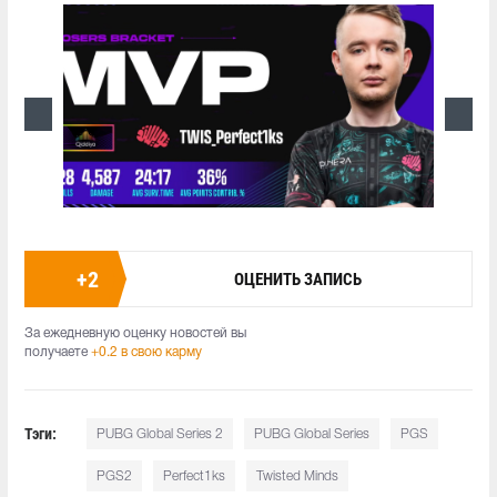
+
2
ОЦЕНИТЬ ЗАПИСЬ
За ежедневную оценку новостей вы
получаете
+0.2 в свою карму
Тэги:
PUBG Global Series 2
PUBG Global Series
PGS
PGS2
Perfect1ks
Twisted Minds