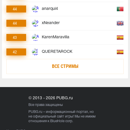
44
anarqui4
44
xNeander
43
KarenMaravilla
42
QUERETAROCK
ВСЕ СТРИМЫ
© 2013 - 2026 PUBG.ru
Все права защищены
PUBG.ru
– информационный портал, но
не официальный сайт игры! Мы не имеем
отношения к BlueHole corp.