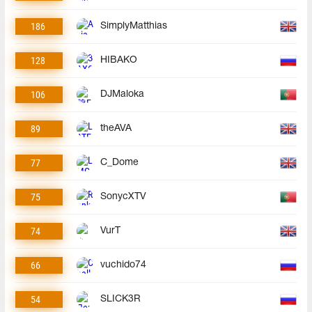
186
SimplyMatthias
128
HIBAKO
106
DJMaloka
89
theAVA
77
C_Dome
75
SonycXTV
74
VurT
66
vuchido74
54
SLICK3R