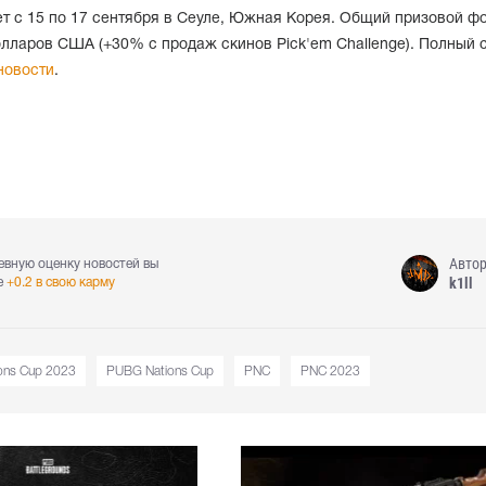
т с 15 по 17 сентября в Сеуле, Южная Корея. Общий призовой ф
олларов США (+30% с продаж скинов Pick'em Challenge). Полный 
новости
.
Авто
евную оценку новостей вы
k1ll
е
+0.2 в свою карму
ons Cup 2023
PUBG Nations Cup
PNC
PNC 2023