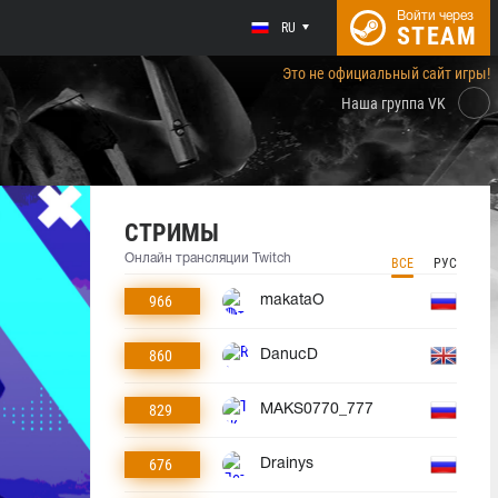
Войти через
RU
STEAM
Это не официальный сайт игры!
Наша группа VK
СТРИМЫ
Онлайн трансляции Twitch
ВСЕ
РУС
966
makataO
860
DanucD
829
MAKS0770_777
676
Drainys