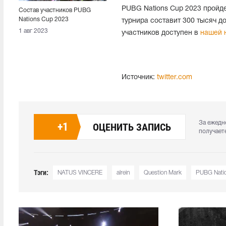
PUBG Nations Cup 2023 пройде
Состав участников PUBG
Nations Cup 2023
турнира составит 300 тысяч д
укомплектован
1 авг 2023
участников доступен в
нашей 
Источник:
twitter.com
За ежедн
+
1
ОЦЕНИТЬ ЗАПИСЬ
получает
Тэги:
NATUS VINCERE
alrein
Question Mark
PUBG Nati