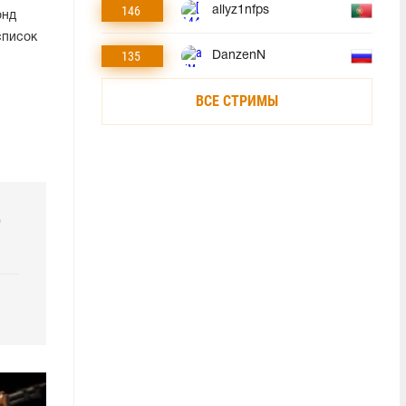
146
allyz1nfps
онд
список
135
DanzenN
ВСЕ СТРИМЫ
р