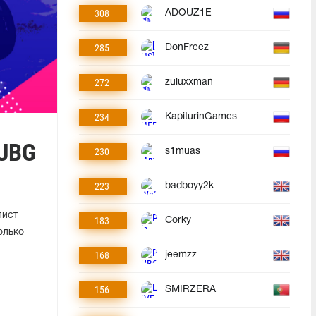
308
ADOUZ1E
285
DonFreez
272
zuluxxman
234
KapiturinGames
PUBG
230
s1muas
223
badboyy2k
лист
183
Corky
олько
168
jeemzz
156
SMIRZERA