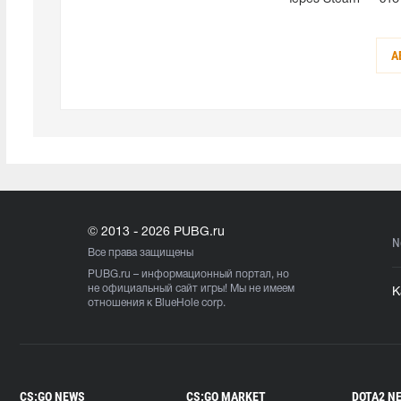
А
© 2013 - 2026 PUBG.ru
N
Все права защищены
PUBG.ru
– информационный портал, но
не официальный сайт игры! Мы не имеем
К
отношения к BlueHole corp.
CS:GO NEWS
CS:GO MARKET
DOTA2 N