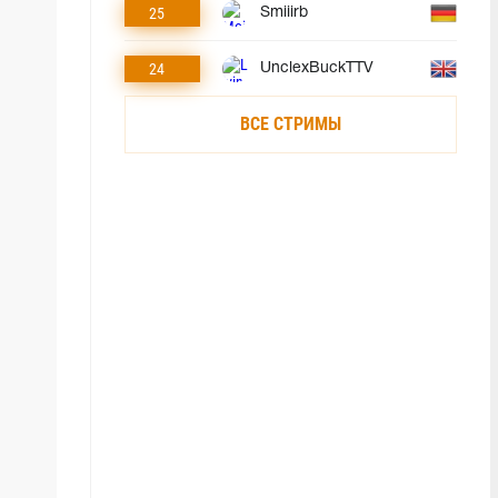
25
Smiiirb
24
UnclexBuckTTV
ВСЕ СТРИМЫ