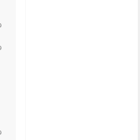
)
)
)