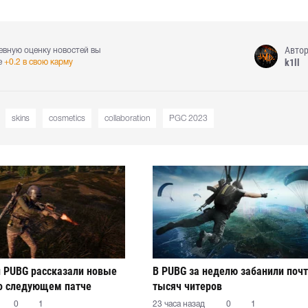
Авто
евную оценку новостей вы
k1ll
е
+0.2 в свою карму
skins
cosmetics
collaboration
PGC 2023
 PUBG рассказали новые
В PUBG за неделю забанили почт
о следующем патче
тысяч читеров
0
1
23 часа назад
0
1