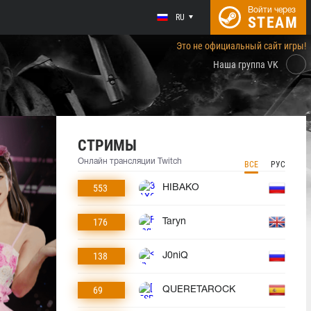
Войти через
RU
STEAM
Это не официальный сайт игры!
Наша группа VK
СТРИМЫ
Онлайн трансляции Twitch
ВСЕ
РУС
553
HIBAKO
176
Taryn
138
J0niQ
69
QUERETAROCK