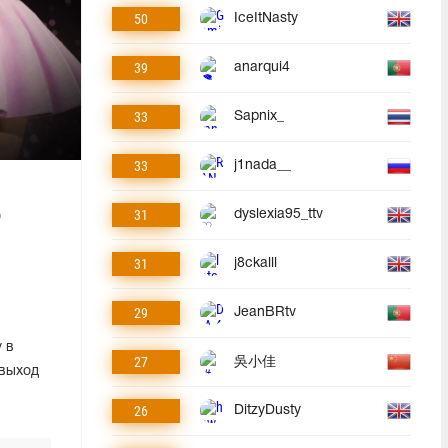
50
IceItNasty
39
anarqui4
33
Sapnix_
33
j1nada__
—
31
dyslexia95_ttv
31
j8ckalll
29
JeanBRtv
 в
27
吳小佳
 выход
26
DitzyDusty