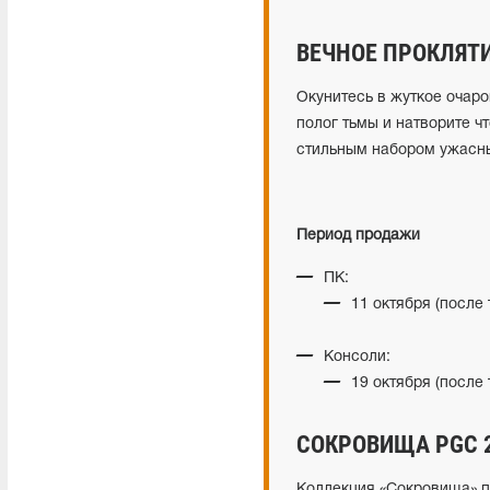
ВЕЧНОЕ ПРОКЛЯТ
Окунитесь в жуткое очаро
полог тьмы и натворите ч
стильным набором ужасны
Период продажи
ПК:
11 октября (после
Консоли:
19 октября (после
СОКРОВИЩА PGC 
Коллекция «Сокровища» п