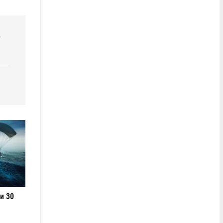
р
и 30