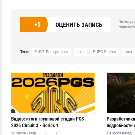
За ежедн
+
5
ОЦЕНИТЬ ЗАПИСЬ
получает
Тэги:
PUBG: Battlegrounds
pubg
PUBG Studios
скин
Видео: итоги групповой стадии PGS
Разработчики
2026 Circuit 3 - Series 1
подробности 
12 часов назад
0
0
19 часов назад