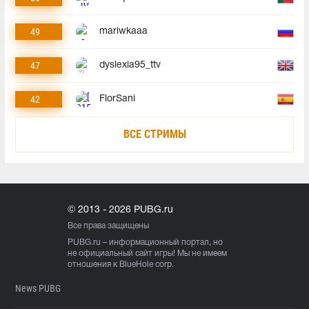
49
mariwkaaa
47
dyslexia95_ttv
42
FlorSani
ВСЕ СТРИМЫ
© 2013 - 2026 PUBG.ru
Все права защищены
PUBG.ru
– информационный портал, но
не официальный сайт игры! Мы не имеем
отношения к BlueHole corp.
News PUBG