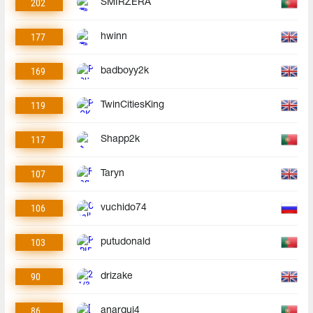
202
SMIRZERA
177
hwinn
169
badboyy2k
119
TwinCitiesKing
117
Shapp2k
107
Taryn
106
vuchido74
103
putudonald
90
drizake
86
anarqui4