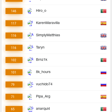
146
Hiro_o
117
KarenMaravilla
116
SimplyMatthias
116
Taryn
102
Brnz1k
101
8k_hours
79
vuchido74
71
Pipa_Arg
65
anarqui4