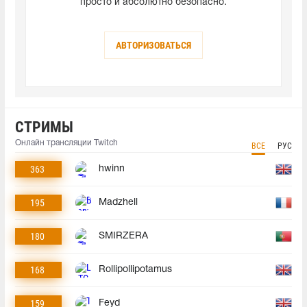
просто и абсолютно безопасно.
АВТОРИЗОВАТЬСЯ
СТРИМЫ
Онлайн трансляции Twitch
ВСЕ
РУС
363
hwinn
195
Madzhell
180
SMIRZERA
168
Rollipollipotamus
159
Feyd