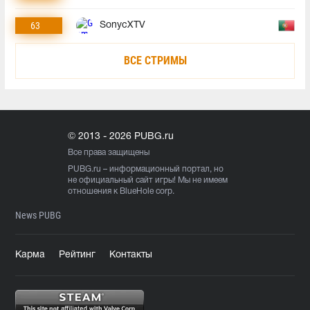
63
SonycXTV
ВСЕ СТРИМЫ
© 2013 - 2026 PUBG.ru
Все права защищены
PUBG.ru
– информационный портал, но
не официальный сайт игры! Мы не имеем
отношения к BlueHole corp.
News PUBG
Карма
Рейтинг
Контакты