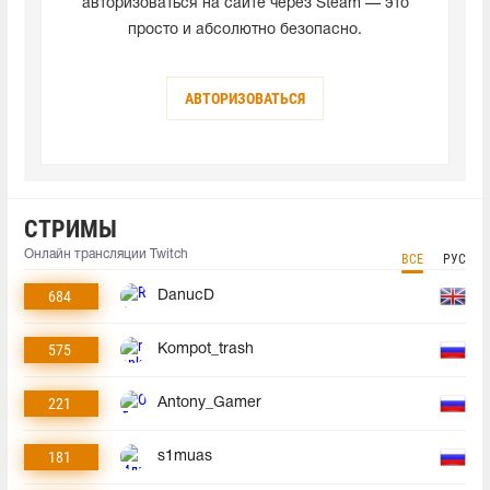
авторизоваться на сайте через Steam — это
просто и абсолютно безопасно.
АВТОРИЗОВАТЬСЯ
СТРИМЫ
Онлайн трансляции Twitch
ВСЕ
РУС
684
DanucD
575
Kompot_trash
221
Antony_Gamer
181
s1muas