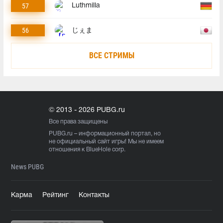
57
Luthmilla
56
じぇま
ВСЕ СТРИМЫ
© 2013 - 2026 PUBG.ru
Все права защищены
PUBG.ru
– информационный портал, но
не официальный сайт игры! Мы не имеем
отношения к BlueHole corp.
News PUBG
Карма
Рейтинг
Контакты