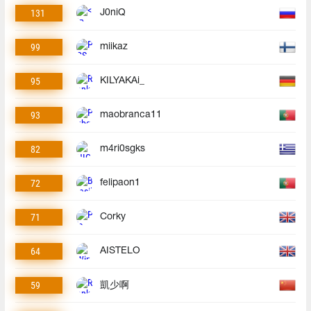
131
J0niQ
99
miikaz
95
KILYAKAi_
93
maobranca11
82
m4ri0sgks
72
felipaon1
71
Corky
64
AISTELO
59
凱少啊