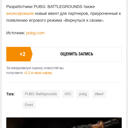
Разработчики PUBG: BATTLEGROUNDS также
анонсировали
новый ивент для партнеров, приуроченный к
появлению игрового режима «Вернуться к своим».
Источник:
pubg.com
+
2
ОЦЕНИТЬ ЗАПИСЬ
За ежедневную оценку новостей вы
получаете
+0.2 в свою карму
Тэги:
PUBG: Battlegrounds
KFC
pubg
Ивент
Event