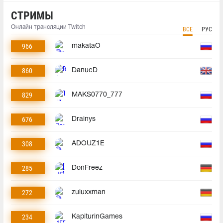
СТРИМЫ
Онлайн трансляции Twitch
ВСЕ
РУС
966
makataO
860
DanucD
829
MAKS0770_777
676
Drainys
308
ADOUZ1E
285
DonFreez
272
zuluxxman
234
KapiturinGames