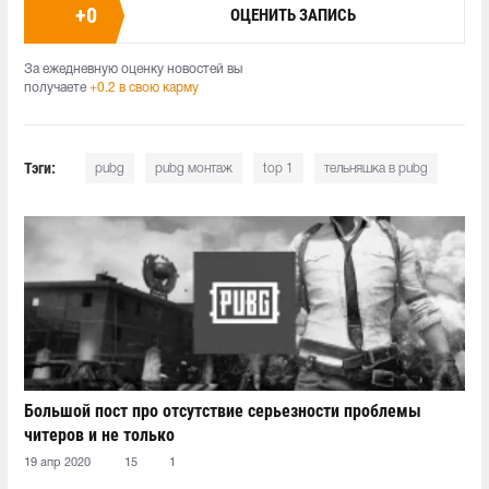
+
0
ОЦЕНИТЬ ЗАПИСЬ
За ежедневную оценку новостей вы
получаете
+0.2 в свою карму
Тэги:
pubg
pubg монтаж
top 1
тельняшка в pubg
Большой пост про отсутствие серьезности проблемы
читеров и не только
19 апр 2020
15
1