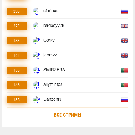
230
s1muas
223
badboyy2k
183
Corky
168
jeemzz
156
SMIRZERA
146
allyz1nfps
135
DanzenN
ВСЕ СТРИМЫ