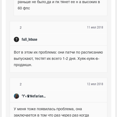
раньше не было,да и пк тянет ее н а высоких в 
60 фпс
11 июл 2018
2
full_h0use
Вот в этом их проблема: они патчи по расписанию 
выпускают, тестят их всего 1-2 дня. Хуяк-хуяк-в-
продакшн.
12 июл 2018
2
♈«♛Nefarian♛»♈
У меня тоже появилась проблема, она 
заключается в том что раз через раз когда 