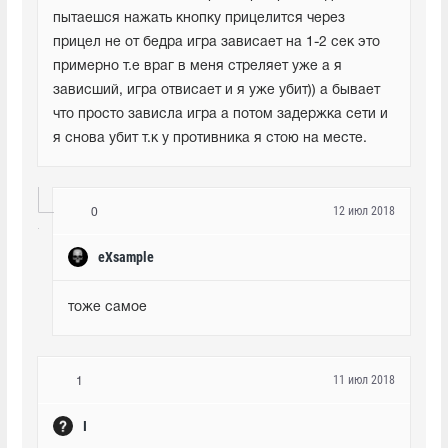
пытаешся нажать кнопку прицелится через 
прицел не от бедра игра зависает на 1-2 сек это 
примерно т.е враг в меня стреляет уже а я 
зависший, игра отвисает и я уже убит)) а бывает 
что просто зависла игра а потом задержка сети и 
я снова убит т.к у противника я стою на месте.
12 июл 2018
0
eXsample
тоже самое
11 июл 2018
1
I