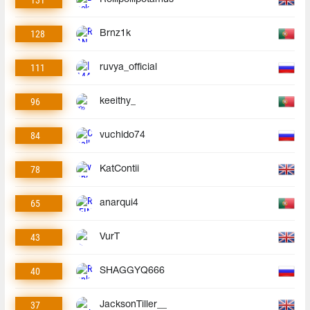
128
Brnz1k
111
ruvya_official
96
keeithy_
84
vuchido74
78
KatContii
65
anarqui4
43
VurT
40
SHAGGYQ666
37
JacksonTiller__