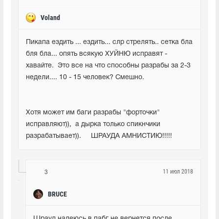
Voland
Пикапа ездить ... ездить... слр стрелять.. сетка бла 
бля бла... опять всякую ХУЙНЮ исправят - 
хавайте.  Это все на что способны разрабы за 2-3 
недели.... 10 - 15 человек? Смешно.
Хотя может им баги разрабы "форточки" 
исправляют)),  а дырка только спикнчики 
разрабатывает)).     ШРАУДА АМНИСТИЮ!!!!!
11 июл 2018
3
BRUCE
Шрауд надеюсь в пабг не вернется после 