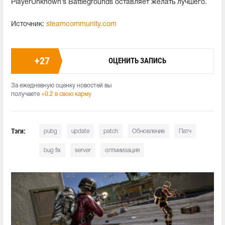
PlayerUnknown’s Battlegrounds оставляет желать лучшего.
Источник:
steamcommunity.com
+
27
ОЦЕНИТЬ ЗАПИСЬ
За ежедневную оценку новостей вы
получаете
+0.2 в свою карму
Тэги:
pubg
update
patch
Обновление
Патч
bug fix
server
оптмиизация