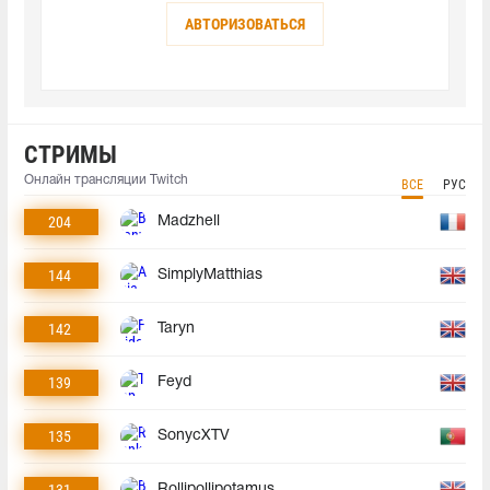
АВТОРИЗОВАТЬСЯ
СТРИМЫ
Онлайн трансляции Twitch
ВСЕ
РУС
204
Madzhell
144
SimplyMatthias
142
Taryn
139
Feyd
135
SonycXTV
131
Rollipollipotamus