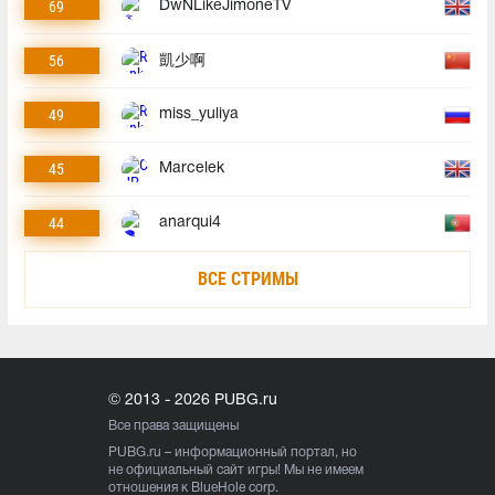
69
DwNLikeJimoneTV
56
凱少啊
49
miss_yuliya
45
Marcelek
44
anarqui4
ВСЕ СТРИМЫ
© 2013 - 2026 PUBG.ru
Все права защищены
PUBG.ru
– информационный портал, но
не официальный сайт игры! Мы не имеем
отношения к BlueHole corp.