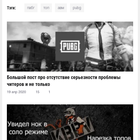
Тэги:
пабг
топ
авм
pubg
Большой пост про отсутствие серьезности проблемы
читеров и не только
19 апр 2020
15
1