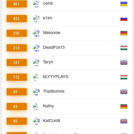
461
ceh9
423
k1im
250
Meloonie
213
DeadFox15
187
Taryn
172
bLYYYPLAYS
95
That9onme
83
Kathy
80
KatContii