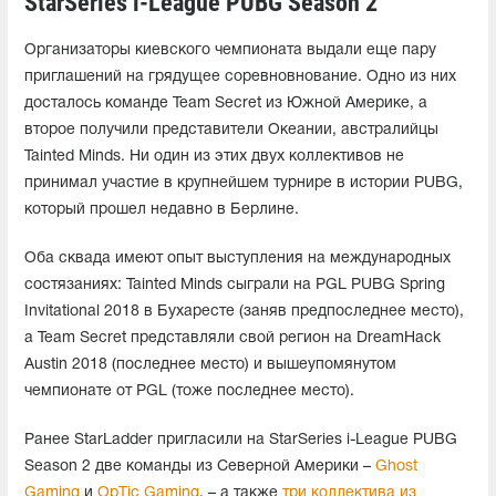
StarSeries i-League PUBG Season 2
Организаторы киевского чемпионата выдали еще пару
приглашений на грядущее соревновнование. Одно из них
досталось команде Team Secret из Южной Америке, а
второе получили представители Океании, австралийцы
Tainted Minds. Ни один из этих двух коллективов не
принимал участие в крупнейшем турнире в истории PUBG,
который прошел недавно в Берлине.
Оба сквада имеют опыт выступления на международных
состязаниях: Tainted Minds сыграли на PGL PUBG Spring
Invitational 2018 в Бухаресте (заняв предпоследнее место),
а Team Secret представляли свой регион на DreamHack
Austin 2018 (последнее место) и вышеупомянутом
чемпионате от PGL (тоже последнее место).
Ранее StarLadder пригласили на StarSeries i-League PUBG
Season 2 две команды из Северной Америки –
Ghost
Gaming
и
OpTic Gaming
, – а также
три коллектива из