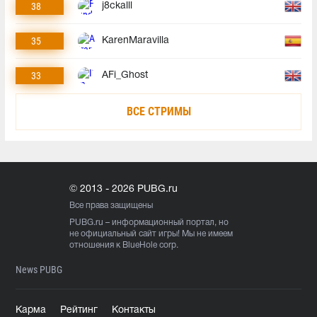
38
j8ckalll
35
KarenMaravilla
33
AFi_Ghost
ВСЕ СТРИМЫ
© 2013 - 2026 PUBG.ru
Все права защищены
PUBG.ru
– информационный портал, но
не официальный сайт игры! Мы не имеем
отношения к BlueHole corp.
News PUBG
Карма
Рейтинг
Контакты