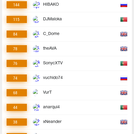
144
HIBAKO
115
DJMaloka
84
C_Dome
78
theAVA
76
SonycXTV
74
vuchido74
68
VurT
44
anarqui4
38
xNeander