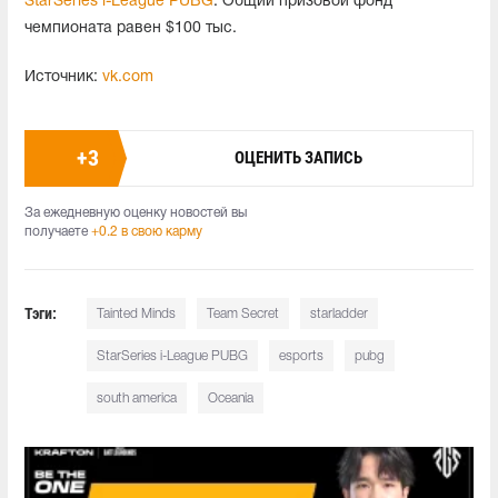
StarSeries i-League PUBG
. Общий призовой фонд
чемпионата равен $100 тыс.
Источник:
vk.com
+
3
ОЦЕНИТЬ ЗАПИСЬ
За ежедневную оценку новостей вы
получаете
+0.2 в свою карму
Тэги:
Tainted Minds
Team Secret
starladder
StarSeries i-League PUBG
esports
pubg
south america
Oceania