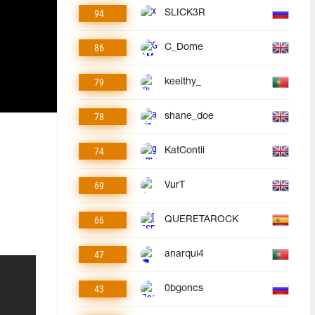
94
SLICK3R
86
C_Dome
79
keeithy_
78
shane_doe
74
KatContii
69
VurT
66
QUERETAROCK
47
anarqui4
43
0bgoncs