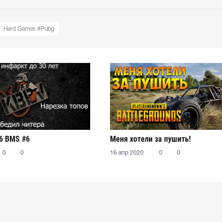
Hard Games #Pubg
6 BMS #6
Меня хотели за пушить!
0
0
16 апр 2020
0
0