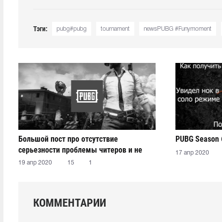
Тэги:
pubg#pubg
tournament
newsPUBG #Funymoment
Большой пост про отсутствие
PUBG Season 
серьезности проблемы читеров и не
17 апр 2020
только
19 апр 2020
15
1
КОММЕНТАРИИ