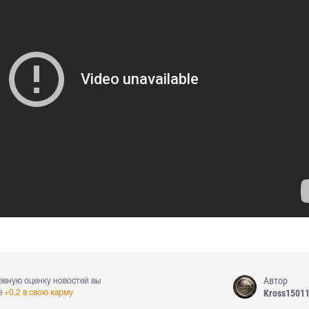
Автор
евную оценку новостей вы
Kross1501
е
+0.2 в свою карму