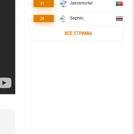
31
JairoImortal
28
Sapnix_
ВСЕ СТРИМЫ
1