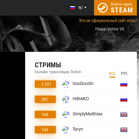
Войти через
RU
STEAM
Это не официальный сайт игры!
Наша группа VK
СТРИМЫ
Онлайн трансляции Twitch
ВСЕ
РУС
2 297
VooDooSh
381
HIBAKO
164
SimplyMatthias
143
Taryn