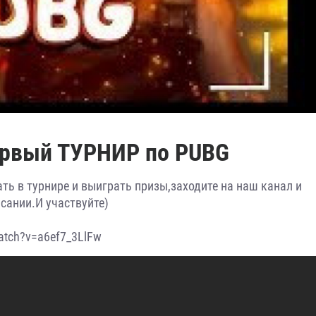
первый ТУРНИР по PUBG
ь в турнире и выиграть призы,заходите на наш канал и
исании.И участвуйте)
atch?v=a6ef7_3LlFw