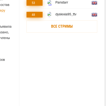
53
Panstarr
состав
еру
48
dyslexia95_ttv
ВСЕ СТРИМЫ
бъявила
азано,
 члены
ров