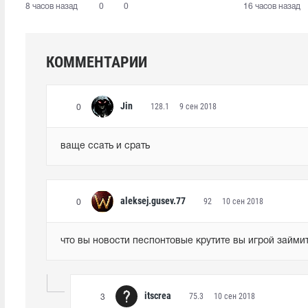
8 часов назад
0
0
16 часов назад
КОММЕНТАРИИ
Jin
128.1
9 сен 2018
0
ваще ссать и срать
aleksej.gusev.77
92
10 сен 2018
0
что вы новости песпонтовые крутите вы игрой займи
itscrea
75.3
10 сен 2018
3