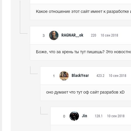
Какое отношение этот сайт имеет к разработке
RAGNAR__ok
220
10 сен 2018
3
Боже, что за хрень ты тут пишешь? Это новостно
BlackYear
423.2
10 сен 2018
1
оно думает что тут оф сайт разрабов xD
Jin
128.1
10 сен 2018
0