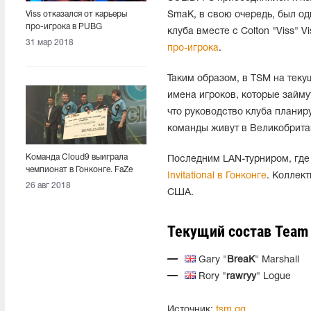
Viss отказался от карьеры
SmaK, в свою очередь, был од
про-игрока в PUBG
клуба вместе с Colton "Viss" 
31 мар 2018
про-игрока
.
Таким образом, в TSM на теку
имена игроков, которые займу
что руководство клуба планир
команды живут в Великобрита
Команда Cloud9 выиграла
Последним LAN-турниром, где
чемпионат в Гонконге. FaZe
Invitational в Гонконге
. Коллек
Clan на втором месте
26 авг 2018
США.
Текущий состав Team
Gary "
BreaK
" Marshall
Rory "
rawryy
" Logue
Источник:
tsm.gg