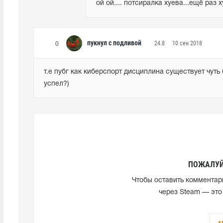
ой ой.... потсиралка хуева...ещё раз 
пукнул с подливой
24.8
10 сен 2018
0
т.е пубг как киберспорт дисциплина существует чуть б
успел?)
ПОЖАЛУЙ
Чтобы оставить комментар
через Steam — это