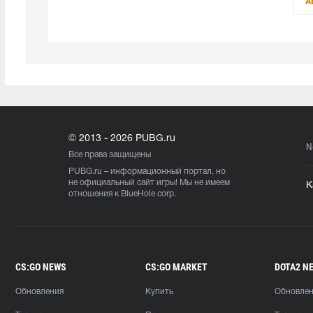
А
© 2013 - 2026 PUBG.ru
N
Все права защищены
PUBG.ru
– информационный портал, но
не официальный сайт игры! Мы не имеем
К
отношения к BlueHole corp.
CS:GO NEWS
CS:GO MARKET
DOTA2 N
Обновления
Купить
Обновле