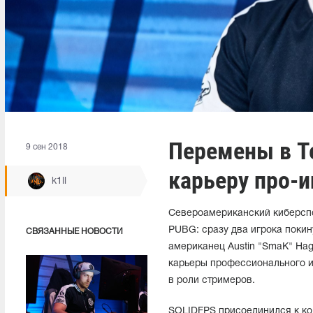
Перемены в T
9 сен 2018
карьеру про-и
k1ll
Североамериканский киберспо
PUBG: сразу два игрока покин
СВЯЗАННЫЕ НОВОСТИ
американец Austin "SmaK" Hag
карьеры профессионального иг
в роли стримеров.
SOLIDFPS присоединился к кол