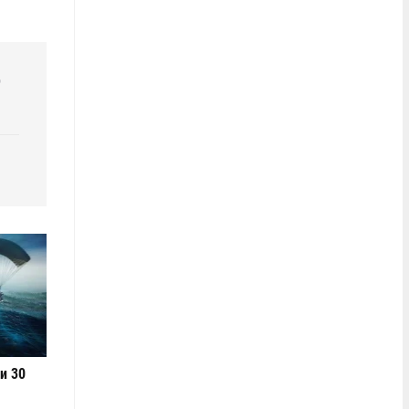
р
и 30