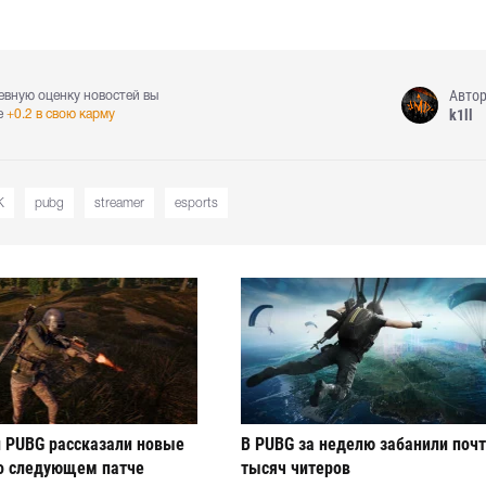
Авто
евную оценку новостей вы
k1ll
е
+0.2 в свою карму
K
pubg
streamer
esports
 PUBG рассказали новые
В PUBG за неделю забанили почт
о следующем патче
тысяч читеров