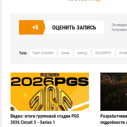
За ежедн
+
8
ОЦЕНИТЬ ЗАПИСЬ
получает
Тэги:
Team SoloMid
break
rawryy
SOLIDFPS
Sma
Видео: итоги групповой стадии PGS
Разработчики
2026 Circuit 3 - Series 1
подробности 