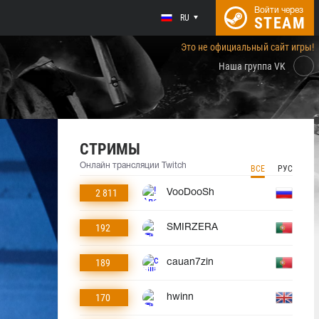
Войти через
RU
STEAM
Это не официальный сайт игры!
Наша группа VK
СТРИМЫ
Онлайн трансляции Twitch
ВСЕ
РУС
2 811
VooDooSh
192
SMIRZERA
189
cauan7zin
170
hwinn