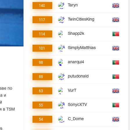
140
Taryn
117
TwinCitiesKing
114
Shapp2k
101
SimplyMatthias
98
anarqui4
88
putudonald
аве по
63
VurT
a и
й
55
SonycXTV
ся в TSM
54
C_Dome
9.