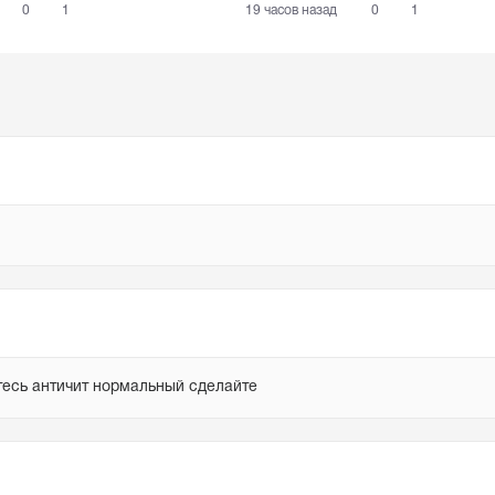
0
1
19 часов назад
0
1
тесь античит нормальный сделайте