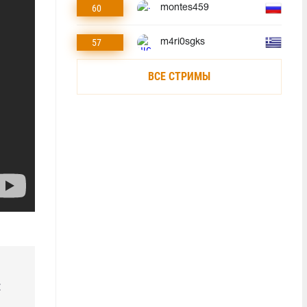
60
montes459
57
m4ri0sgks
ВСЕ СТРИМЫ
E