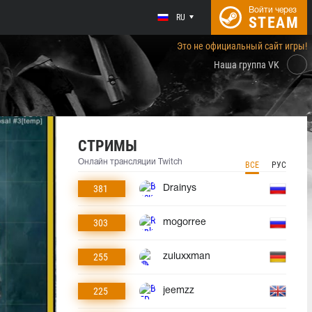
Войти через
RU
STEAM
Это не официальный сайт игры!
Наша группа VK
СТРИМЫ
Онлайн трансляции Twitch
ВСЕ
РУС
381
Drainys
303
mogorree
255
zuluxxman
225
jeemzz