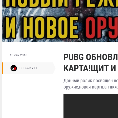
PUBG ОБНОВЛ
13 сен 2018
КАРТА!ЩИТ И
GIGABYTE
Данный ролик посвящён но
оружие,новая карта,а такж