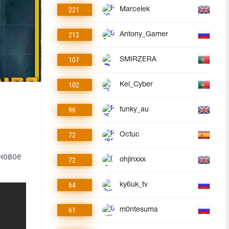
221
Marcelek
212
Antony_Gamer
107
SMIRZERA
102
Kel_Cyber
96
funky_au
72
Octuc
новое
72
ohjinxxx
64
ky6uk_tv
61
m0ntesuma