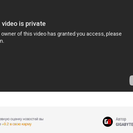
Автор
евную оценку новостей вы
GIGABYT
е
+0.2 в свою карму