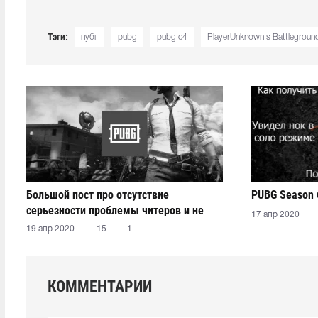
Тэги:
пубг
pubg
pubg c4
PlayerUnknown's Battlegroun
Большой пост про отсутствие
PUBG Season 
серьезности проблемы читеров и не
17 апр 2020
только
19 апр 2020
15
1
КОММЕНТАРИИ