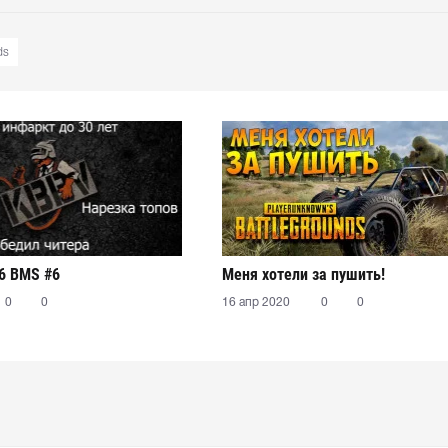
ds
6 BMS #6
Меня хотели за пушить!
0
0
16 апр 2020
0
0