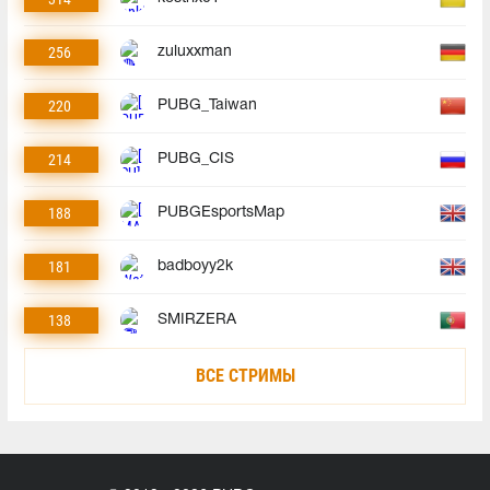
256
zuluxxman
220
PUBG_Taiwan
214
PUBG_CIS
188
PUBGEsportsMap
181
badboyy2k
138
SMIRZERA
ВСЕ СТРИМЫ