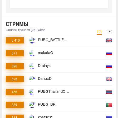
СТРИМЫ
Онлайн трансляции Twitch
ВСЕ
РУС
3 410
PUBG_BATTLEGROUNDS
671
makataO
626
Drainys
598
DanucD
456
PUBGThailandOfficial
339
PUBG_BR
314
kostrix01