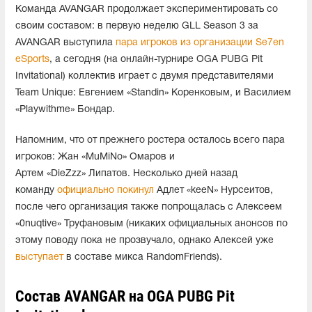
Команда AVANGAR продолжает экспериментировать со
своим составом: в первую неделю GLL Season 3 за
AVANGAR выступила
пара игроков из организации Se7en
eSports
, а сегодня (на онлайн-турнире OGA PUBG Pit
Invitational) коллектив играет с двумя представителями
Team Unique: Евгением «Standin» Коренковым, и Василием
«Playwithme» Бондар.
Напомним, что от прежнего ростера осталось всего пара
игроков: Жан «MuMiNo» Омаров и
Артем «DieZzz» Липатов. Несколько дней назад
команду
официально покинул
Адлет «keeN» Нурсеитов,
после чего организация также попрощалась с Алексеем
«0nuqtive» Труфановым (никаких официальных анонсов по
этому поводу пока не прозвучало, однако Алексей уже
выступает
в составе микса RandomFriends).
Состав AVANGAR на OGA PUBG Pit