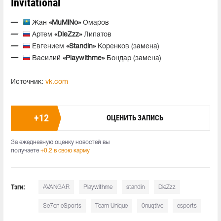
Invitational
Жан
«MuMiNo»
Омаров
Артем
«DieZzz»
Липатов
Евгением
«Standin»
Коренков (замена)
Василий
«Playwithme»
Бондар (замена)
Источник:
vk.com
+
12
ОЦЕНИТЬ ЗАПИСЬ
За ежедневную оценку новостей вы
получаете
+0.2 в свою карму
Тэги:
AVANGAR
Playwithme
standin
DieZzz
Se7en eSports
Team Unique
0nuqtive
esports